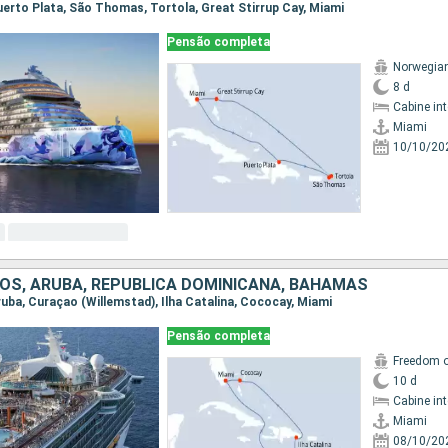
Puerto Plata, São Thomas, Tortola, Great Stirrup Cay, Miami
Pensão completa
Norwegia
8 d
Cabine in
Miami
10/10/20
OS, ARUBA, REPUBLICA DOMINICANA, BAHAMAS
Aruba, Curaçao (Willemstad), Ilha Catalina, Cococay, Miami
Pensão completa
Freedom o
10 d
Cabine in
Miami
08/10/20