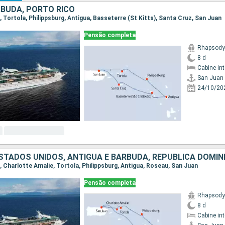
RBUDA, PORTO RICO
n, Tortola, Philippsburg, Antigua, Basseterre (St Kitts), Santa Cruz, San Juan
Pensão completa
Rhapsody 
8 d
Cabine in
San Juan
24/10/20
ESTADOS UNIDOS, ANTIGUA E BARBUDA, REPUBLICA DOMIN
n, Charlotte Amalie, Tortola, Philippsburg, Antigua, Roseau, San Juan
Pensão completa
Rhapsody 
8 d
Cabine in