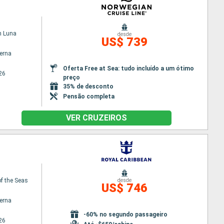
n Luna
desde
US$ 739
terna
Oferta Free at Sea: tudo incluído a um ótimo
26
preço
35% de desconto
Pensão completa
VER CRUZEIROS
f the Seas
desde
US$ 746
terna
-60% no segundo passageiro
26