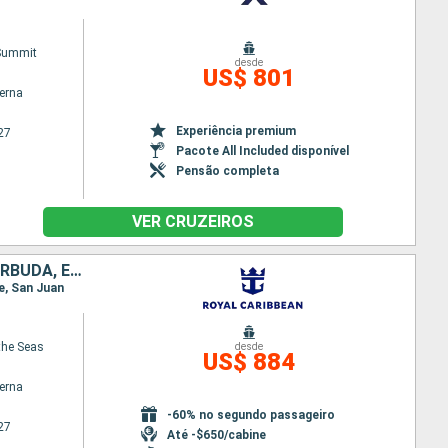
 Summit
desde
US$ 801
terna
Experiência premium
27
Pacote All Included disponível
Pensão completa
VER CRUZEIROS
PORTO RICO, ARUBA, BARBADOS, REPUBLICA DOMINICANA, ANTIGUA E BARBUDA, ESTADOS UNIDOS
e, San Juan
the Seas
desde
US$ 884
terna
-60% no segundo passageiro
27
Até -$650/cabine