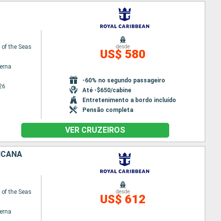
of the Seas
desde
US$ 580
terna
-60% no segundo passageiro
26
Até -$650/cabine
Entretenimento a bordo incluído
Pensão completa
VER CRUZEIROS
ICANA
of the Seas
desde
US$ 612
terna