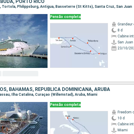
RBUDA, PORTO RICO
n, Tortola, Philippsburg, Antigua, Basseterre (St Kitts), Santa Cruz, San Juan
Pensão completa
Grandeur 
8 d
Cabine in
San Juan
23/10/20
OS, BAHAMAS, REPUBLICA DOMINICANA, ARUBA
Nassau, Ilha Catalina, Curaçao (Willemstad), Aruba, Miami
Pensão completa
Freedom o
10 d
Cabine in
Miami