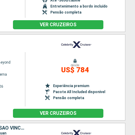
Até -$650/cabine
Entretenimento a bordo incluído
Pensão completa
VER CRUZEIROS
 Beyond
desde
US$ 784
terna
Experiência premium
26
Pacote All Included disponível
Pensão completa
VER CRUZEIROS
PORTO RICO, ANTIGUA E BARBUDA, SANTA LUCIA, GRENADA, BARBADOS, SÃO VINCENTE E GRANADINAS, ESTADOS UNIDOS
Juan