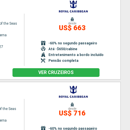
of the Seas
desde
US$ 663
terna
-60% no segundo passageiro
27
Até -$650/cabine
Entretenimento a bordo incluído
Pensão completa
VER CRUZEIROS
f the Seas
desde
US$ 716
terna
-60% no segundo passageiro