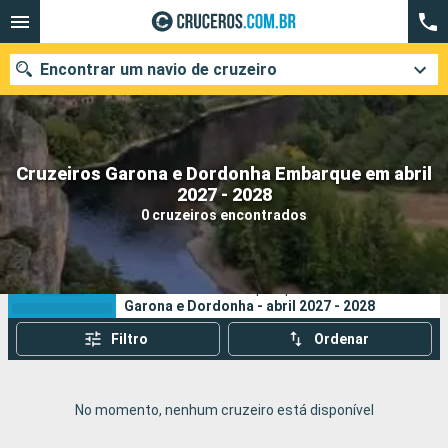
Encontrar um navio de cruzeiro
Cruzeiros Garona e Dordonha Embarque em abril
Quando ir?
2027 - 2028
0 cruzeiros encontrados
Data de partida
Cidades
Companhias
Os seus critérios de pesquisa:
Garona e Dordonha - abril 2027 - 2028
Pesquisar
Filtro
Ordenar
No momento, nenhum cruzeiro está disponível