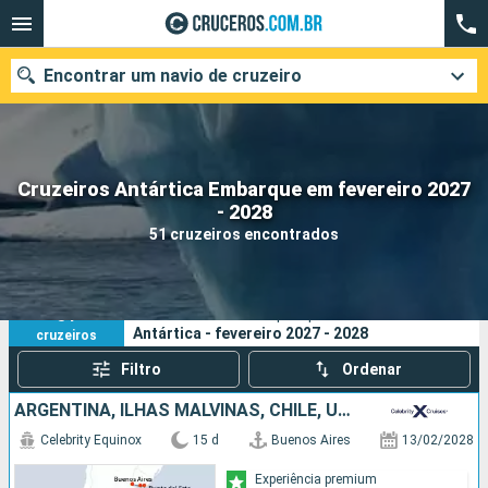
Encontrar um navio de cruzeiro
Cruzeiros Antártica Embarque em fevereiro 2027
Quando ir?
- 2028
51 cruzeiros encontrados
Data de partida
Cidades
Companhias
51
Os seus critérios de pesquisa:
Antártica - fevereiro 2027 - 2028
cruzeiros
Pesquisar
Filtro
Ordenar
ARGENTINA, ILHAS MALVINAS, CHILE, URUGUAI
Celebrity Equinox
15 d
Buenos Aires
13/02/2028
Experiência premium