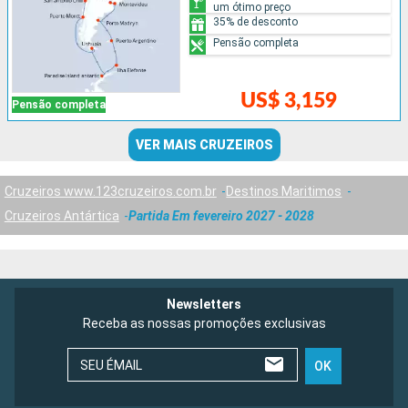
um ótimo preço
35% de desconto
Pensão completa
US$ 3,159
Pensão completa
VER MAIS CRUZEIROS
Cruzeiros www.123cruzeiros.com.br
Destinos Maritimos
Cruzeiros Antártica
Partida Em fevereiro 2027 - 2028
Newsletters
Receba as nossas promoções exclusivas
SEU ÉMAIL
OK