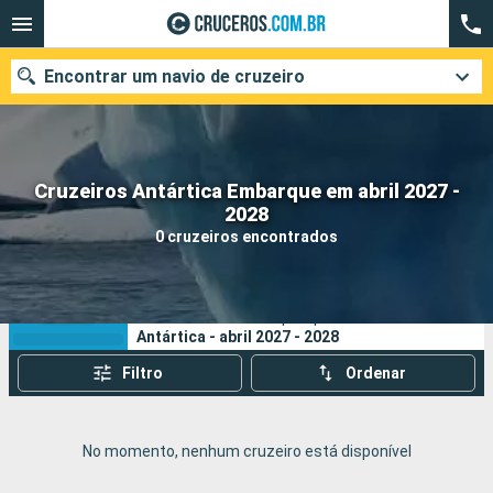
Encontrar um navio de cruzeiro
Cruzeiros Antártica Embarque em abril 2027 -
Quando ir?
2028
0 cruzeiros encontrados
Data de partida
Cidades
Companhias
Os seus critérios de pesquisa:
Antártica - abril 2027 - 2028
Pesquisar
Filtro
Ordenar
No momento, nenhum cruzeiro está disponível