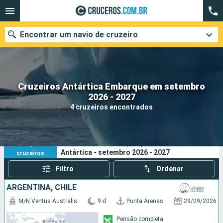
Encontrar um navio de cruzeiro
Cruzeiros Antártica Embarque em setembro
Quando ir?
2026 - 2027
4 cruzeiros encontrados
Data de partida
Cidades
Companhias
4
Os seus critérios de pesquisa:
Antártica - setembro 2026 - 2027
cruzeiros
Pesquisar
Filtro
Ordenar
ARGENTINA, CHILE
M/N Ventus Australis
9 d
Punta Arenas
29/09/2026
Pensão completa