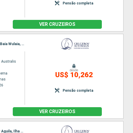
Pensão completa
VER CRUZEIROS
Itinerário : Punta Arenas, Baia Ainsworth, Islas Tuckers, Glaciar Pia, Glaciers Avenue, Cabo Horn, Baía Wulaia, Ushuaia, Cabo Horn, Baía Wulaia, Glaciar Pia, Glaciar Garibaldi, Glacier Agostini, Glaciar Aguila, Ilha Magdalena, Punta Arenas
 Australis
desde
US$ 10,262
terna
enas
26
Pensão completa
VER CRUZEIROS
Itinerário : Ushuaia, Cabo Horn, Baía Wulaia, Glaciar Pia, Glaciar Garibaldi, Glacier Agostini, Glaciar Aguila, Ilha Magdalena, Punta Arenas, Baia Ainsworth, Islas Tuckers, Glaciar Pia, Glaciers Avenue, Cabo Horn, Baía Wulaia, Ushuaia