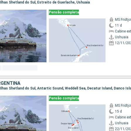
, Ilhas Shetland do Sul, Estreito de Guerlache, Ushuaia
Pensão completa
MS Fridtj
11 d
Cabine ex
Ushuaia
12/11/20
RGENTINA
Pensão completa
MS Fridtj
15 d
Cabine ex
Ushuaia
22/11/20