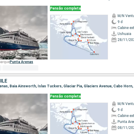
Pensão completa
M/N Ventu
9 d
Cabine ex
Ushuaia
28/11/20
barque
Punta Arenas
ILE
Pensão completa
M/N Ventu
9 d
Cabine ex
Punta Ar
08/11/20