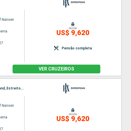
of Nansen
desde
US$ 9,620
terna
27
Pensão completa
VER CRUZEIROS
Itinerário : Ushuaia, Ilhas Shetland do Sul, Antartic Sound, Weddell Sea, Decatur Island, Danco Island, Estreito de Penola, Danco Island, Ushuaia
of Nansen
desde
US$ 9,620
terna
27