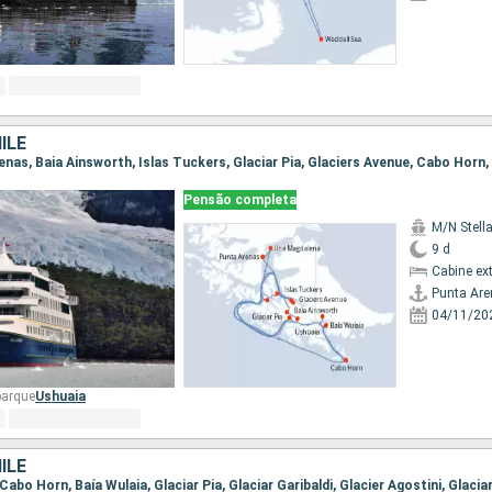
ILE
Pensão completa
M/N Stella
9 d
Cabine ex
Punta Ar
04/11/20
barque
Ushuaia
ILE