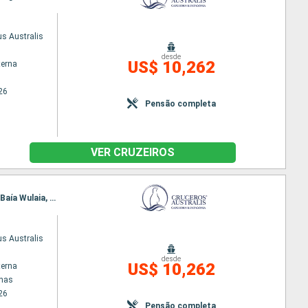
s Australis
desde
US$ 10,262
terna
26
Pensão completa
VER CRUZEIROS
Itinerário : Punta Arenas, Baia Ainsworth, Islas Tuckers, Glaciar Pia, Glaciers Avenue, Cabo Horn, Baía Wulaia, Ushuaia, Cabo Horn, Baía Wulaia, Glaciar Pia, Glaciar Garibaldi, Glacier Agostini, Glaciar Aguila, Ilha Magdalena, Punta Arenas
s Australis
desde
US$ 10,262
terna
enas
26
Pensão completa