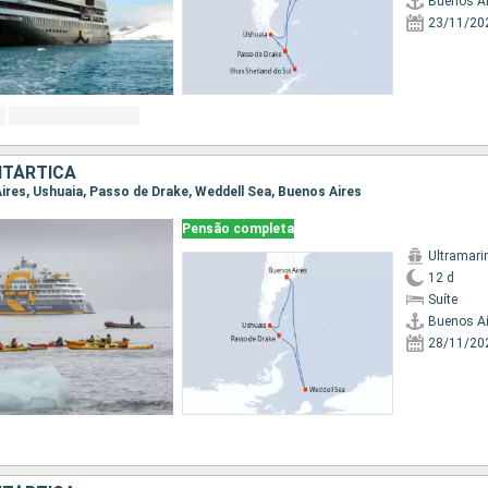
Buenos Ai
23/11/20
NTÁRTICA
Aires, Ushuaia, Passo de Drake, Weddell Sea, Buenos Aires
Pensão completa
Ultramari
12 d
Suíte
Buenos Ai
28/11/20