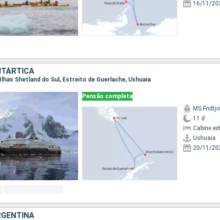
16/11/20
NTÁRTICA
, Ilhas Shetland do Sul, Estreito de Guerlache, Ushuaia
Pensão completa
MS Fridtj
11 d
Cabine ex
Ushuaia
20/11/20
RGENTINA