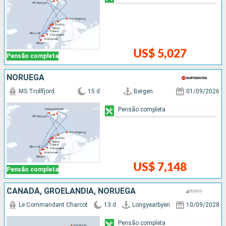
US$ 5,027
Pensão completa
NORUEGA
MS Trollfjord
15 d
Bergen
01/09/2026
Pensão completa
US$ 7,148
Pensão completa
CANADÁ, GROELÂNDIA, NORUEGA
Le Commandant Charcot
13 d
Longyearbyen
10/09/2028
Pensão completa