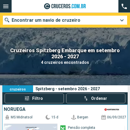
Encontrar um navio de cruzeiro
Cruzeiros Spitzberg Embarque em setembro
Quando ir?
2026 - 2027
4 cruzeiros encontrados
Data de partida
Cidades
Companhias
4
Os seus critérios de pesquisa:
Spitzberg - setembro 2026 - 2027
cruzeiros
Pesquisar
Filtro
Ordenar
NORUEGA
MS Midnatsol
15 d
Bergen
06/09/2027
Pensão completa