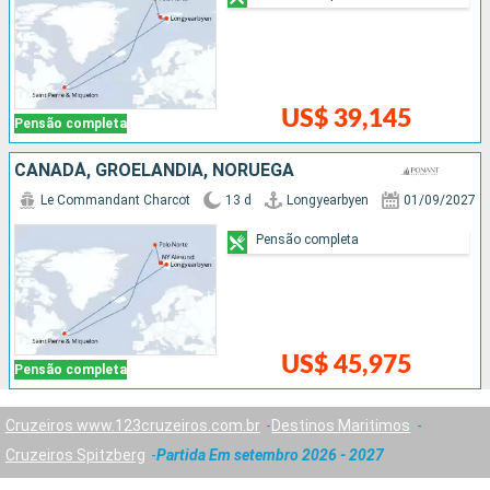
US$ 39,145
Pensão completa
CANADÁ, GROELÂNDIA, NORUEGA
Le Commandant Charcot
13 d
Longyearbyen
01/09/2027
Pensão completa
US$ 45,975
Pensão completa
Cruzeiros www.123cruzeiros.com.br
Destinos Maritimos
Cruzeiros Spitzberg
Partida Em setembro 2026 - 2027