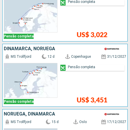
Pensão completa
US$ 3,022
Pensão completa
DINAMARCA, NORUEGA
MS Trollfjord
12 d
Copenhague
31/12/2027
Pensão completa
US$ 3,451
Pensão completa
NORUEGA, DINAMARCA
MS Trollfjord
15 d
Oslo
17/12/2027