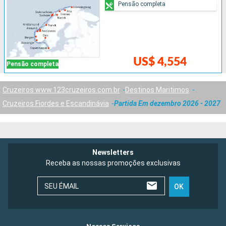
Pensão completa
US$ 4,554
Pensão completa
Cruzeiros www.123cruzeiros.com.br
Destinos Maritimos
Cruzeiros Fiordes e Escandinávia
Partida Em dezembro 2026 - 2027
Newsletters
Receba as nossas promoções exclusivas
SEU ÉMAIL
OK