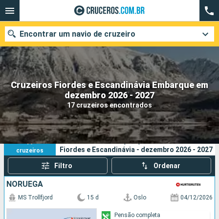
Encontrar um navio de cruzeiro
Cruzeiros Fiordes e Escandinávia Embarque em
Quando ir?
dezembro 2026 - 2027
17 cruzeiros encontrados
Data de partida
Cidades
Companhias
17
Os seus critérios de pesquisa:
Fiordes e Escandinávia - dezembro 2026 - 2027
cruzeiros
Pesquisar
Filtro
Ordenar
NORUEGA
MS Trollfjord
15 d
Oslo
04/12/2026
Pensão completa