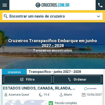
Encontrar um navio de cruzeiro
Cruzeiros Transpacífico Embarque em junho
Quando ir?
2027 - 2028
7 cruzeiros encontrados
Data de partida
Cidades
Companhias
7
Os seus critérios de pesquisa:
Transpacífico - junho 2027 - 2028
cruzeiros
Pesquisar
Filtro
Ordenar
ESTADOS UNIDOS, CANADÁ, IRLANDA, FRANCIA
Azamara Quest
19 d
Miami
10/06/2027
Pensão completa