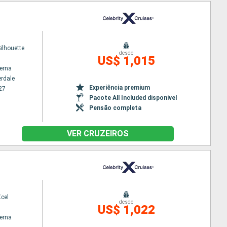
Silhouette
desde
US$ 1,015
terna
erdale
Experiência premium
27
Pacote All Included disponível
Pensão completa
VER CRUZEIROS
Xcel
desde
US$ 1,022
terna