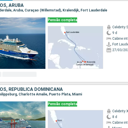
OS, ARUBA
uderdale, Aruba, Curaçao (Willemstad), Kralendijk, Fort Lauderdale
Pensão completa
Celebrity 
9 d
Cabine in
Fort Laud
27/03/20
OS, REPUBLICA DOMINICANA
Philippsburg, Charlotte Amalie, Puerto Plata, Miami
Pensão completa
Celebrity 
8 d
Cabine in