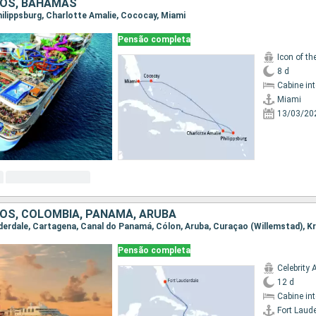
DOS, BAHAMAS
Philippsburg, Charlotte Amalie, Cococay, Miami
Pensão completa
Icon of th
8 d
Cabine in
Miami
13/03/20
OS, COLOMBIA, PANAMÁ, ARUBA
Pensão completa
Celebrity 
12 d
Cabine in
Fort Laud