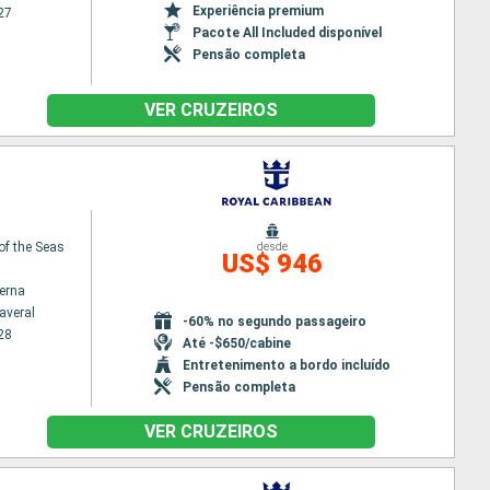
Experiência premium
27
Pacote All Included disponível
Pensão completa
VER CRUZEIROS
f the Seas
desde
US$ 946
terna
averal
-60% no segundo passageiro
28
Até -$650/cabine
Entretenimento a bordo incluído
Pensão completa
VER CRUZEIROS