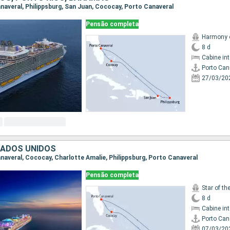
anaveral, Philippsburg, San Juan, Cococay, Porto Canaveral
Pensão completa
Harmony o
8 d
Cabine in
Porto Can
27/03/20
TADOS UNIDOS
anaveral, Cococay, Charlotte Amalie, Philippsburg, Porto Canaveral
Pensão completa
Star of th
8 d
Cabine in
Porto Can
07/03/20