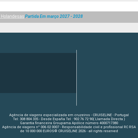
s Holandesas
Partida Em março 2027 - 2028
Agência de viagens especializada em cruzeiros - CRUISELINE - Portugal
Tel: 308 804 335 - Desde España Tel : 902 76 72 90( Llamada Directa )
Garantia financeira Groupama Apólice número 4000717380
Agência de viagens n° 006 02 0007 - Responsabilidade civil e profissional RC RSA
de 10 000 000 EUROS© CRUISELINE 2026 - all rights reserved