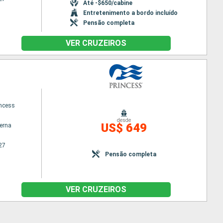
Até -$650/cabine
Entretenimento a bordo incluído
Pensão completa
VER CRUZEIROS
ncess
desde
US$ 649
terna
27
Pensão completa
VER CRUZEIROS