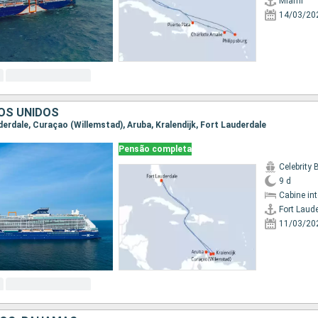
Miami
14/03/20
OS UNIDOS
uderdale, Curaçao (Willemstad), Aruba, Kralendijk, Fort Lauderdale
Pensão completa
Celebrity
9 d
Cabine in
Fort Laud
11/03/20