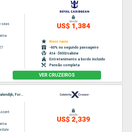
desde
e seas
US$ 1,384
terna
Novo navio
27
-60% no segundo passageiro
Até -$650/cabine
Entretenimento a bordo incluído
Pensão completa
VER CRUZEIROS
Itinerário : Fort Lauderdale, Cartagena, Canal do Panamá, Cólon, Aruba, Curaçao (Willemstad), Kralendijk, Fort Lauderdale
Ascent
desde
US$ 2,339
terna
erdale