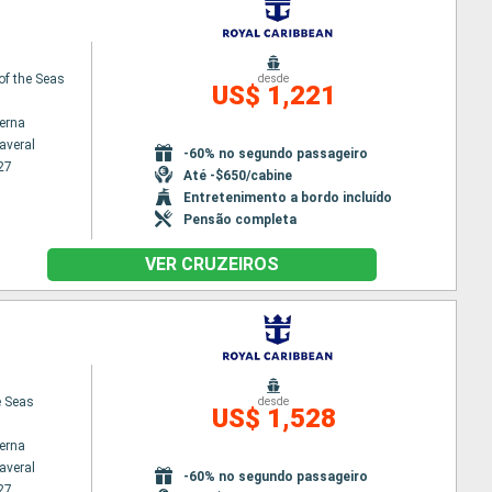
f the Seas
desde
US$ 1,221
terna
averal
-60% no segundo passageiro
27
Até -$650/cabine
Entretenimento a bordo incluído
Pensão completa
VER CRUZEIROS
e Seas
desde
US$ 1,528
terna
averal
-60% no segundo passageiro
27