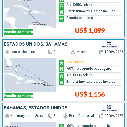
Até -$650/cabine
Entretenimento a bordo incluído
Pensão completa
US$ 1,099
Pensão completa
ESTADOS UNIDOS, BAHAMAS
Icon of the seas
8 d
Miami
19/09/2026
Novo navio
-60% no segundo passageiro
Até -$650/cabine
Entretenimento a bordo incluído
US$ 1,156
Pensão completa
BAHAMAS, ESTADOS UNIDOS
Harmony of the Seas
8 d
Porto Canaveral
25/09/2027
-60% no segundo passageiro