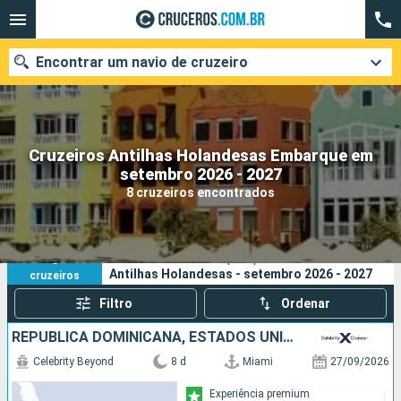
Encontrar um navio de cruzeiro
Cruzeiros Antilhas Holandesas Embarque em
Quando ir?
setembro 2026 - 2027
8 cruzeiros encontrados
Data de partida
Cidades
Companhias
8
Os seus critérios de pesquisa:
Antilhas Holandesas - setembro 2026 - 2027
cruzeiros
Pesquisar
Filtro
Ordenar
REPUBLICA DOMINICANA, ESTADOS UNIDOS
Celebrity Beyond
8 d
Miami
27/09/2026
Experiência premium