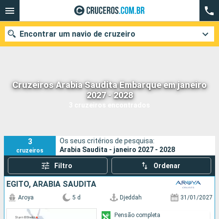
Encontrar um navio de cruzeiro
Cruzeiros Arabia Saudita Embarque em janeiro
Quando ir?
2027 - 2028
3 cruzeiros encontrados
Data de partida
Cidades
Companhias
3
Os seus critérios de pesquisa:
Arabia Saudita - janeiro 2027 - 2028
cruzeiros
Pesquisar
Filtro
Ordenar
EGITO, ARABIA SAUDITA
Aroya
5 d
Djeddah
31/01/2027
Pensão completa