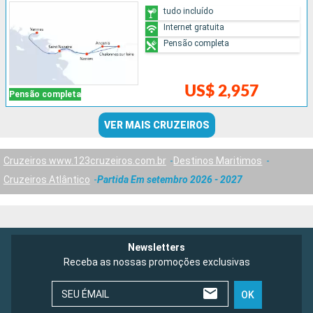
tudo incluído
Internet gratuita
Pensão completa
US$ 2,957
Pensão completa
VER MAIS CRUZEIROS
Cruzeiros www.123cruzeiros.com.br
Destinos Maritimos
Cruzeiros Atlântico
Partida Em setembro 2026 - 2027
Newsletters
Receba as nossas promoções exclusivas
SEU ÉMAIL
OK