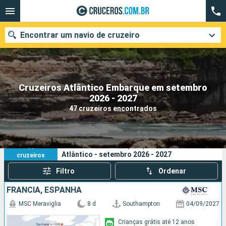
Encontrar um navio de cruzeiro
Cruzeiros Atlântico Embarque em setembro
Quando ir?
2026 - 2027
47 cruzeiros encontrados
Data de partida
Cidades
Companhias
47
Os seus critérios de pesquisa:
Atlântico - setembro 2026 - 2027
cruzeiros
Pesquisar
Filtro
Ordenar
FRANCIA, ESPANHA
MSC Meraviglia
8 d
Southampton
04/09/2027
Crianças grátis até 12 anos