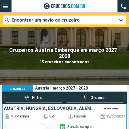
Encontrar um navio de cruzeiro
Cruzeiros Austria Embarque em março 2027 -
Quando ir?
2028
15 cruzeiros encontrados
Data de partida
Cidades
Companhias
15
Os seus critérios de pesquisa:
Austria - março 2027 - 2028
cruzeiros
Pesquisar
Filtro
Ordenar
AUSTRIA, HUNGRIA, ESLOVÁQUIA, ALEMANHA
MS Maxima
6 d
Passau
25/03/2027
Pensão completa