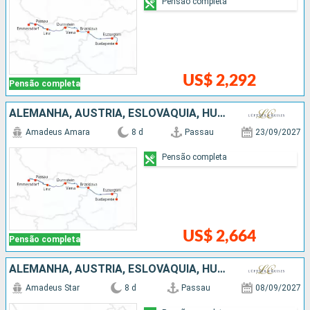
Pensão completa
US$ 2,292
Pensão completa
ALEMANHA, AUSTRIA, ESLOVÁQUIA, HUNGRIA
Amadeus Amara
8 d
Passau
23/09/2027
Pensão completa
US$ 2,664
Pensão completa
ALEMANHA, AUSTRIA, ESLOVÁQUIA, HUNGRIA
Amadeus Star
8 d
Passau
08/09/2027