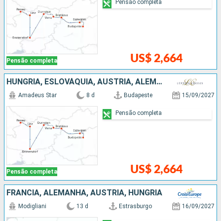
Pensão completa
US$ 2,664
Pensão completa
HUNGRIA, ESLOVÁQUIA, AUSTRIA, ALEMANHA
Amadeus Star
8 d
Budapeste
15/09/2027
Pensão completa
US$ 2,664
Pensão completa
FRANCIA, ALEMANHA, AUSTRIA, HUNGRIA
Modigliani
13 d
Estrasburgo
16/09/2027