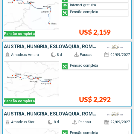
Internet gratuita
Pensão completa
US$ 2,159
Pensão completa
AUSTRIA, HUNGRIA, ESLOVÁQUIA, ROMÊNIA, ALEMANHA
Amadeus Amara
8 d
Passau
09/09/2027
Pensão completa
US$ 2,292
Pensão completa
AUSTRIA, HUNGRIA, ESLOVÁQUIA, ROMÊNIA, ALEMANHA
Amadeus Star
8 d
Passau
22/09/2027
Pensão completa