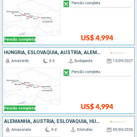
Pensão completa
US$ 4,994
Pensão completa
HUNGRIA, ESLOVÁQUIA, AUSTRIA, ALEMANHA
AmaVerde
8 d
Budapeste
13/09/2027
Pensão completa
US$ 4,994
Pensão completa
ALEMANHA, AUSTRIA, ESLOVÁQUIA, HUNGRIA
Amasonata
8 d
Vilshofen
09/09/2026