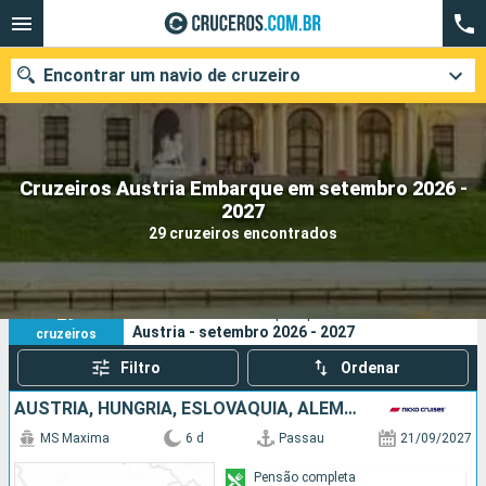
Encontrar um navio de cruzeiro
Cruzeiros Austria Embarque em setembro 2026 -
Quando ir?
2027
29 cruzeiros encontrados
Data de partida
Cidades
Companhias
29
Os seus critérios de pesquisa:
Austria - setembro 2026 - 2027
cruzeiros
Pesquisar
Filtro
Ordenar
AUSTRIA, HUNGRIA, ESLOVÁQUIA, ALEMANHA
MS Maxima
6 d
Passau
21/09/2027
Pensão completa