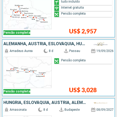
tudo incluído
Internet gratuita
Pensão completa
US$ 2,957
Pensão completa
ALEMANHA, AUSTRIA, ESLOVÁQUIA, HUNGRIA
Amadeus Aurea
8 d
Passau
19/09/2026
Pensão completa
US$ 3,028
Pensão completa
HUNGRIA, ESLOVÁQUIA, AUSTRIA, ALEMANHA
Amasonata
8 d
Budapeste
08/09/2027