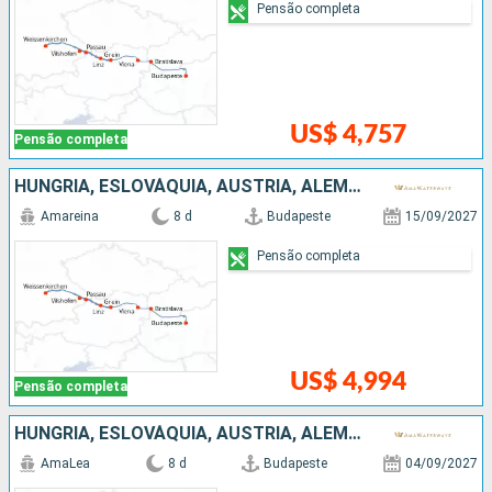
Pensão completa
US$ 4,757
Pensão completa
HUNGRIA, ESLOVÁQUIA, AUSTRIA, ALEMANHA
Amareina
8 d
Budapeste
15/09/2027
Pensão completa
US$ 4,994
Pensão completa
HUNGRIA, ESLOVÁQUIA, AUSTRIA, ALEMANHA
AmaLea
8 d
Budapeste
04/09/2027