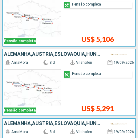
Pensão completa
US$ 5,106
Pensão completa
ALEMANHA,AUSTRIA,ESLOVÁQUIA,HUNGRIA
AmaMora
8 d
Vilshofen
19/09/2026
Pensão completa
US$ 5,291
Pensão completa
ALEMANHA,AUSTRIA,ESLOVÁQUIA,HUNGRIA
AmaMora
8 d
Vilshofen
19/09/2026