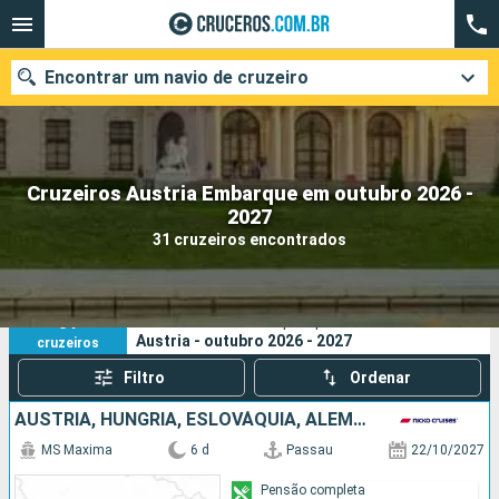
Encontrar um navio de cruzeiro
Cruzeiros Austria Embarque em outubro 2026 -
Quando ir?
2027
31 cruzeiros encontrados
Data de partida
Cidades
Companhias
31
Os seus critérios de pesquisa:
Austria - outubro 2026 - 2027
cruzeiros
Pesquisar
Filtro
Ordenar
AUSTRIA, HUNGRIA, ESLOVÁQUIA, ALEMANHA
MS Maxima
6 d
Passau
22/10/2027
Pensão completa