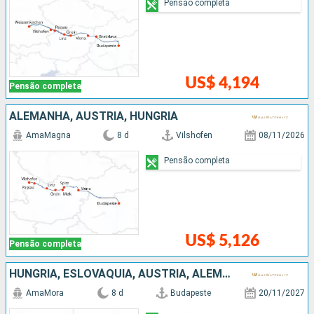
Pensão completa
US$ 4,194
Pensão completa
ALEMANHA, AUSTRIA, HUNGRIA
AmaMagna
8 d
Vilshofen
08/11/2026
Pensão completa
US$ 5,126
Pensão completa
HUNGRIA, ESLOVÁQUIA, AUSTRIA, ALEMANHA
AmaMora
8 d
Budapeste
20/11/2027