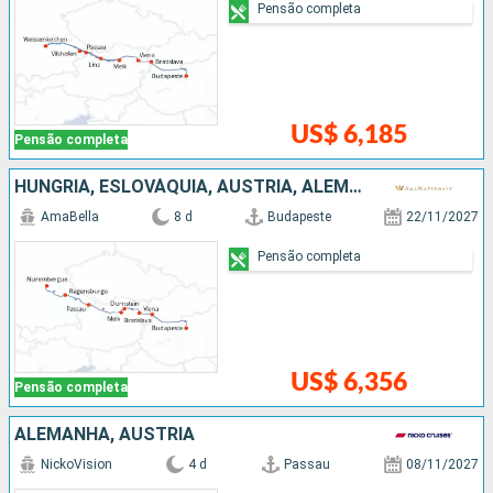
Pensão completa
US$ 6,185
Pensão completa
HUNGRIA, ESLOVÁQUIA, AUSTRIA, ALEMANHA
AmaBella
8 d
Budapeste
22/11/2027
Pensão completa
US$ 6,356
Pensão completa
ALEMANHA, AUSTRIA
NickoVision
4 d
Passau
08/11/2027