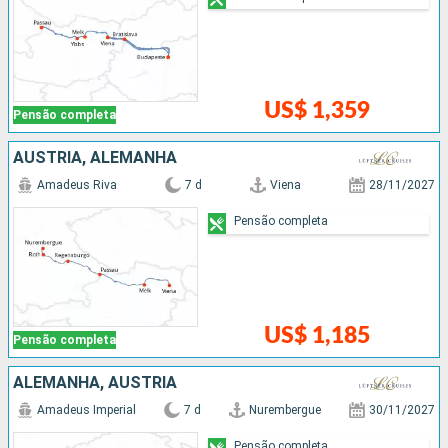
US$ 1,359
Pensão completa
AUSTRIA, ALEMANHA
Amadeus Riva
7 d
Viena
28/11/2027
Pensão completa
US$ 1,185
Pensão completa
ALEMANHA, AUSTRIA
Amadeus Imperial
7 d
Nurembergue
30/11/2027
Pensão completa