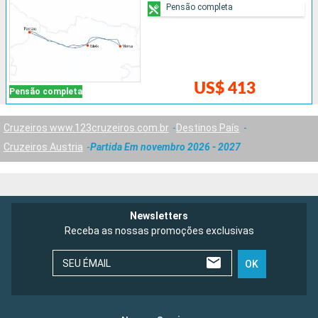
Pensão completa
US$ 413
Pensão completa
Cruzeiros www.123cruzeiros.com.br
Destinos País
Cruzeiros Austria
Partida Em novembro 2026 - 2027
Newsletters
Receba as nossas promoções exclusivas
SEU ÉMAIL
OK