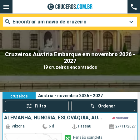
Encontrar um navio de cruzeiro
Cruzeiros Austria Embarque em novembro 2026 -
Quando ir?
2027
19 cruzeiros encontrados
Data de partida
Cidades
Companhias
19
Os seus critérios de pesquisa:
Austria - novembro 2026 - 2027
cruzeiros
Pesquisar
Filtro
Ordenar
ALEMANHA, HUNGRIA, ESLOVÁQUIA, AUSTRIA
Viktoria
6 d
Passau
27/11/2027
Pensão completa