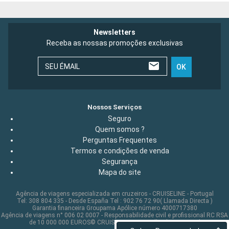
Newsletters
Receba as nossas promoções exclusivas
SEU ÉMAIL
OK
Nossos Serviços
Seguro
Quem somos ?
Perguntas Frequentes
Termos e condições de venda
Segurança
Mapa do site
Agência de viagens especializada em cruzeiros - CRUISELINE - Portugal
Tel: 308 804 335 - Desde España Tel : 902 76 72 90( Llamada Directa )
Garantia financeira Groupama Apólice número 4000717380
Agência de viagens n° 006 02 0007 - Responsabilidade civil e profissional RC RSA
de 10 000 000 EUROS© CRUISELINE 2026 - all rights reserved