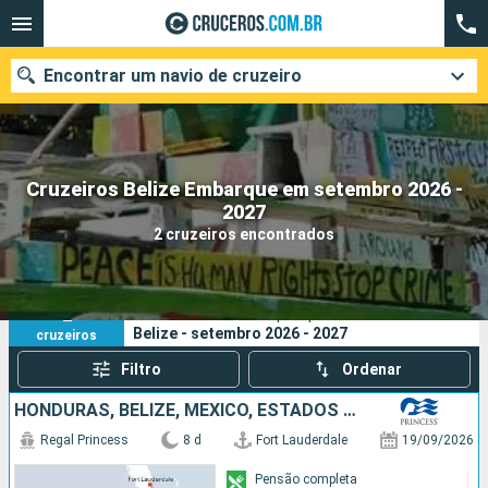
Encontrar um navio de cruzeiro
Cruzeiros Belize Embarque em setembro 2026 -
Quando ir?
2027
2 cruzeiros encontrados
Data de partida
Cidades
Companhias
2
Os seus critérios de pesquisa:
Belize - setembro 2026 - 2027
cruzeiros
Pesquisar
Filtro
Ordenar
HONDURAS, BELIZE, MÉXICO, ESTADOS UNIDOS
Regal Princess
8 d
Fort Lauderdale
19/09/2026
Pensão completa