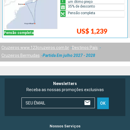
um ótimo preço
35% de desconto
Pensão completa
US$ 1,239
Pensão completa
Cruzeiros www.123cruzeiros.com.br
Destinos País
Cruzeiros Bermudas
Partida Em julho 2027 - 2028
Newsletters
Receba as nossas promoções exclusivas
SEU ÉMAIL
OK
Nossos Serviços