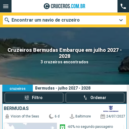
Encontrar um navio de cruzeiro
Cruzeiros Bermudas Embarque em julho 2027 -
Quando ir?
2028
3 cruzeiros encontrados
Data de partida
Cidades
Companhias
3
Os seus critérios de pesquisa:
Bermudas - julho 2027 - 2028
cruzeiros
Pesquisar
Filtro
Ordenar
BERMUDAS
Vision of the Seas
6 d
Baltimore
24/07/2027
-60% no segundo passageiro