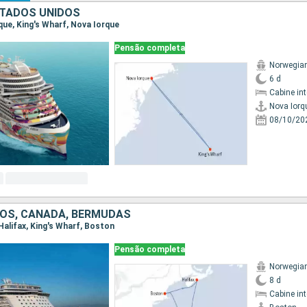
TADOS UNIDOS
rque, King's Wharf, Nova Iorque
Pensão completa
Norwegia
6 d
Cabine in
Nova Iorq
08/10/20
OS, CANADÁ, BERMUDAS
 Halifax, King's Wharf, Boston
Pensão completa
Norwegia
8 d
Cabine in