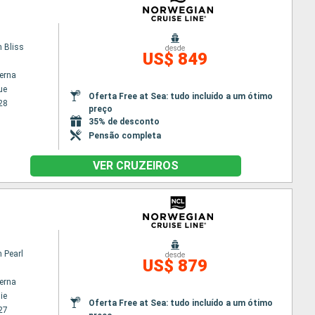
 Bliss
desde
US$ 849
terna
ue
Oferta Free at Sea: tudo incluído a um ótimo
28
preço
35% de desconto
Pensão completa
VER CRUZEIROS
 Pearl
desde
US$ 879
terna
ie
Oferta Free at Sea: tudo incluído a um ótimo
27