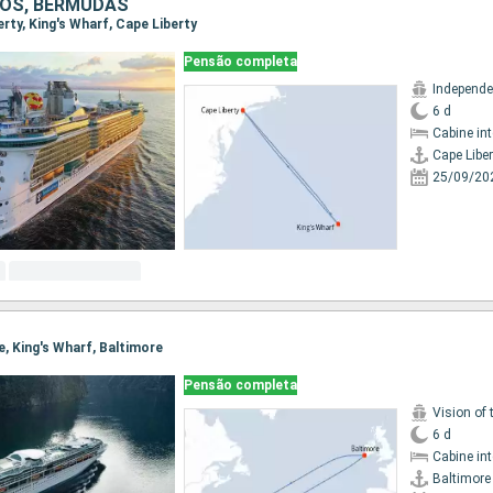
OS, BERMUDAS
berty, King's Wharf, Cape Liberty
Pensão completa
6 d
Cabine in
Cape Liber
25/09/20
re, King's Wharf, Baltimore
Pensão completa
Vision of 
6 d
Cabine in
Baltimore