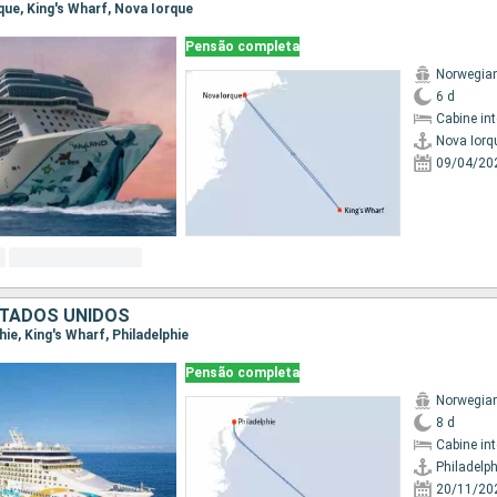
rque, King's Wharf, Nova Iorque
Pensão completa
Norwegian
6 d
Cabine in
Nova Iorq
09/04/20
TADOS UNIDOS
phie, King's Wharf, Philadelphie
Pensão completa
Norwegian
8 d
Cabine in
Philadelph
20/11/20