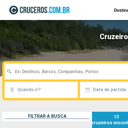
Destin
Cruzeir
Quando ir?
Data de partida
FILTRAR A BUSCA
13
cruzeiros
encon