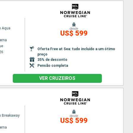
n Aqua
desde
US$ 599
terna
ue
Oferta Free at Sea: tudo incluído a um ótimo
26
preço
35% de desconto
Pensão completa
VER CRUZEIROS
n Breakaway
desde
US$ 599
terna