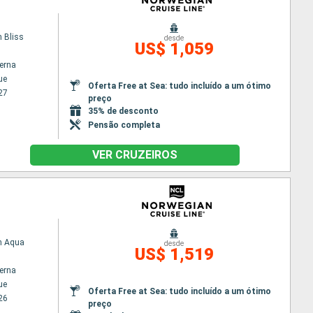
 Bliss
desde
US$ 1,059
terna
ue
Oferta Free at Sea: tudo incluído a um ótimo
27
preço
35% de desconto
Pensão completa
VER CRUZEIROS
n Aqua
desde
US$ 1,519
terna
ue
Oferta Free at Sea: tudo incluído a um ótimo
26
preço