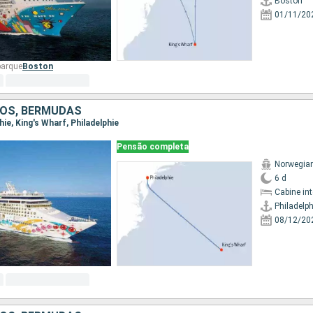
Boston
01/11/20
barque
Boston
OS, BERMUDAS
phie, King's Wharf, Philadelphie
Pensão completa
Norwegian
6 d
Cabine in
Philadelph
08/12/20