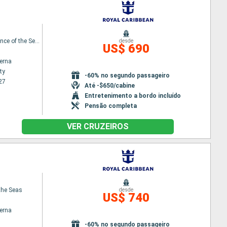
Independence of the Seas
desde
US$ 690
terna
ty
-60% no segundo passageiro
27
Até -$650/cabine
Entretenimento a bordo incluído
Pensão completa
VER CRUZEIROS
the Seas
desde
US$ 740
terna
-60% no segundo passageiro