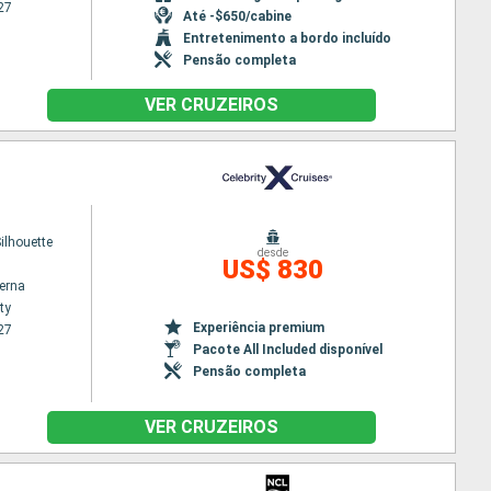
27
Até -$650/cabine
Entretenimento a bordo incluído
Pensão completa
VER CRUZEIROS
Silhouette
desde
US$ 830
terna
ty
Experiência premium
27
Pacote All Included disponível
Pensão completa
VER CRUZEIROS