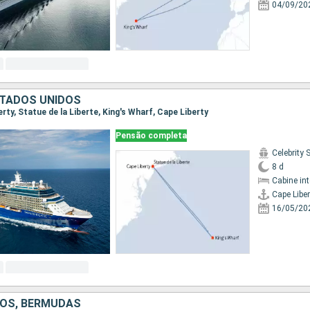
04/09/20
TADOS UNIDOS
berty, Statue de la Liberte, King's Wharf, Cape Liberty
Pensão completa
Celebrity 
8 d
Cabine in
Cape Liber
16/05/20
OS, BERMUDAS