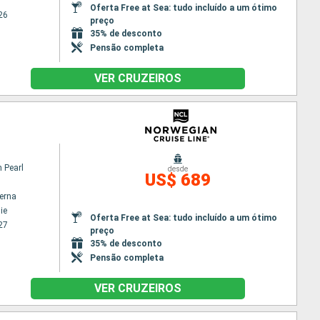
Oferta Free at Sea: tudo incluído a um ótimo
26
preço
35% de desconto
Pensão completa
VER CRUZEIROS
 Pearl
desde
US$ 689
terna
ie
Oferta Free at Sea: tudo incluído a um ótimo
27
preço
35% de desconto
Pensão completa
VER CRUZEIROS