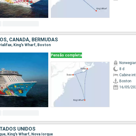
OS, CANADÁ, BERMUDAS
 Halifax, King's Wharf, Boston
Pensão completa
Norwegia
8 d
Cabine in
Boston
16/05/20
TADOS UNIDOS
rque, King's Wharf, Nova Iorque