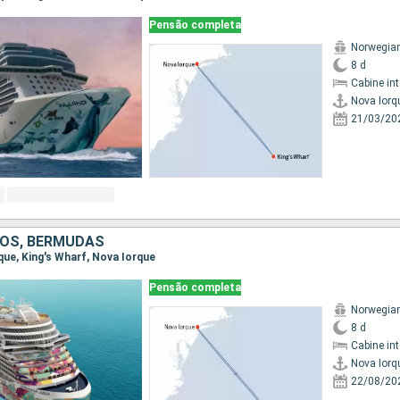
Pensão completa
Norwegian
8 d
Cabine in
Nova Iorq
21/03/20
OS, BERMUDAS
rque, King's Wharf, Nova Iorque
Pensão completa
Norwegia
8 d
Cabine in
Nova Iorq
22/08/20