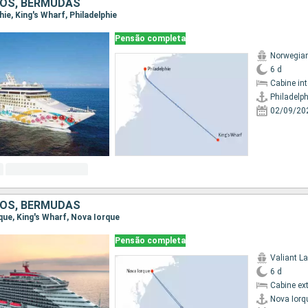
OS, BERMUDAS
phie, King's Wharf, Philadelphie
Pensão completa
Norwegian
6 d
Cabine in
Philadelph
02/09/20
OS, BERMUDAS
rque, King's Wharf, Nova Iorque
Pensão completa
Valiant L
6 d
Cabine ex
Nova Iorq