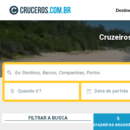
Destin
Cruzeiro
Quando ir?
Data de partida
FILTRAR A BUSCA
5
cruzeiros
encon