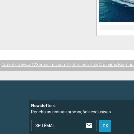
Cruzeiros www.123cruzeiros.com.br
Destinos País
Cruzeiros Bermud
Newsletters
Receba as nossas promoções exclusivas
SEU ÉMAIL
OK