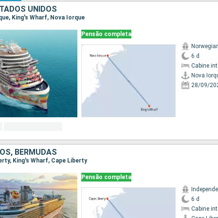
TADOS UNIDOS
rque, King's Wharf, Nova Iorque
Pensão completa
Norwegia
6 d
Cabine in
Nova Iorq
28/09/20
OS, BERMUDAS
berty, King's Wharf, Cape Liberty
Pensão completa
6 d
Cabine in