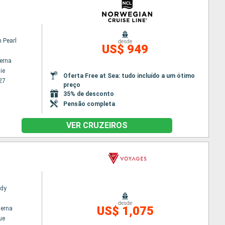
 Pearl
desde
US$ 949
terna
ie
Oferta Free at Sea: tudo incluído a um ótimo
27
preço
35% de desconto
Pensão completa
VER CRUZEIROS
ady
desde
US$ 1,075
terna
ue