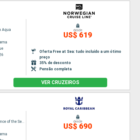
n Aqua
desde
US$ 619
terna
ue
Oferta Free at Sea: tudo incluído a um ótimo
26
preço
35% de desconto
Pensão completa
VER CRUZEIROS
Independence of the Seas
desde
US$ 690
terna