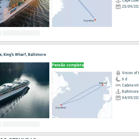
Cape Liber
25/09/20
re, King's Wharf, Baltimore
Pensão completa
Vision of 
6 d
Cabine in
Baltimore
04/09/20