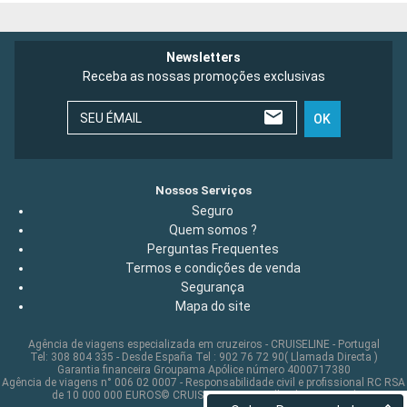
Newsletters
Receba as nossas promoções exclusivas
SEU ÉMAIL
OK
Nossos Serviços
Seguro
Quem somos ?
Perguntas Frequentes
Termos e condições de venda
Segurança
Mapa do site
Agência de viagens especializada em cruzeiros - CRUISELINE - Portugal
Tel: 308 804 335 - Desde España Tel : 902 76 72 90( Llamada Directa )
Garantia financeira Groupama Apólice número 4000717380
Agência de viagens n° 006 02 0007 - Responsabilidade civil e profissional RC RSA
de 10 000 000 EUROS© CRUISELINE 2026 - all rights reserved