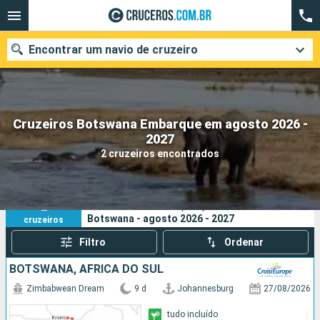
Encontrar um navio de cruzeiro
Cruzeiros Botswana Embarque em agosto 2026 -
Quando ir?
2027
2 cruzeiros encontrados
Data de partida
Cidades
Companhias
2
Os seus critérios de pesquisa:
Botswana - agosto 2026 - 2027
cruzeiros
Pesquisar
Filtro
Ordenar
BOTSWANA, AFRICA DO SUL
Zimbabwean Dream
9 d
Johannesburg
27/08/2026
tudo incluído