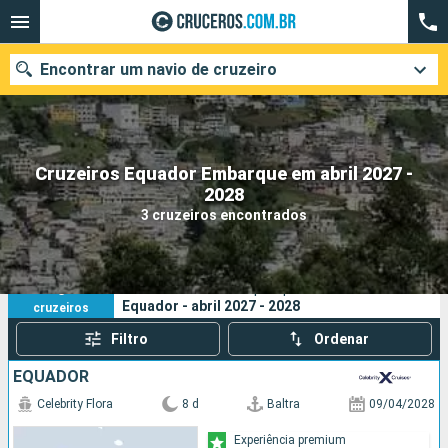
Encontrar um navio de cruzeiro
Cruzeiros Equador Embarque em abril 2027 -
Quando ir?
2028
3 cruzeiros encontrados
Data de partida
Cidades
Companhias
3
Os seus critérios de pesquisa:
Equador - abril 2027 - 2028
cruzeiros
Pesquisar
Filtro
Ordenar
EQUADOR
Celebrity Flora
8 d
Baltra
09/04/2028
Experiência premium