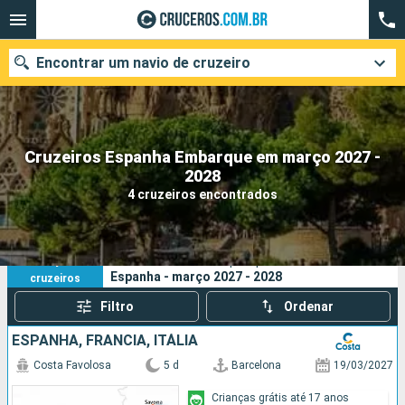
Encontrar um navio de cruzeiro
Cruzeiros Espanha Embarque em março 2027 -
Quando ir?
2028
4 cruzeiros encontrados
Data de partida
Cidades
Companhias
4
Os seus critérios de pesquisa:
Espanha - março 2027 - 2028
cruzeiros
Pesquisar
Filtro
Ordenar
ESPANHA, FRANCIA, ITÁLIA
Costa Favolosa
5 d
Barcelona
19/03/2027
Crianças grátis até 17 anos