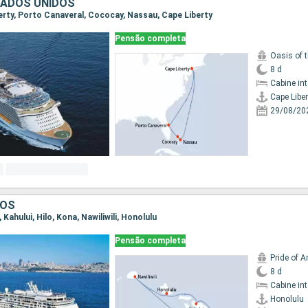
TADOS UNIDOS
berty, Porto Canaveral, Cococay, Nassau, Cape Liberty
Pensão completa
Oasis of 
8 d
Cabine in
Cape Liber
29/08/20
DOS
, Kahului, Hilo, Kona, Nawiliwili, Honolulu
Pensão completa
Pride of 
8 d
Cabine in
Honolulu