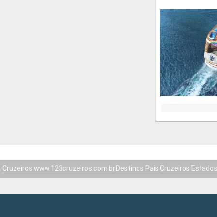
Cruzeiros www.123cruzeiros.com.br
Destinos País
Cruzeiros Estados