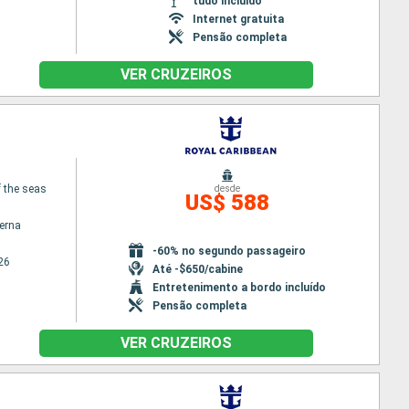
tudo incluído
Internet gratuita
Pensão completa
VER CRUZEIROS
 the seas
desde
US$ 588
terna
-60% no segundo passageiro
26
Até -$650/cabine
Entretenimento a bordo incluído
Pensão completa
VER CRUZEIROS