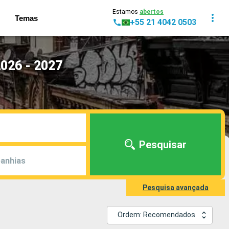
Estamos
abertos
Temas
+55 21 4042 0503
026 - 2027
Pesquisar
anhias
Pesquisa avançada
Ordem: Recomendados