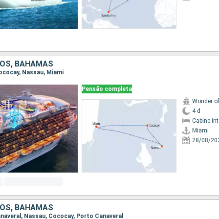
DOS, BAHAMAS
 Cococay, Nassau, Miami
Pensão completa
Wonder of
4 d
Cabine in
Miami
28/08/20
DOS, BAHAMAS
Canaveral, Nassau, Cococay, Porto Canaveral