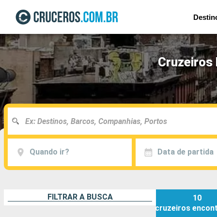
Destin
Cruzeiros
Quando ir?
Data de partida
FILTRAR A BUSCA
10
cruzeiros
encon