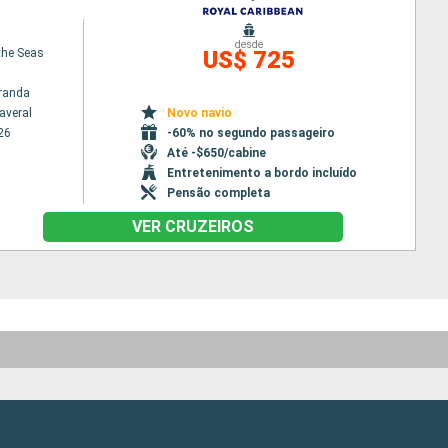
desde
the Seas
US$ 725
randa
averal
Novo navio
26
-60% no segundo passageiro
Até -$650/cabine
Entretenimento a bordo incluído
Pensão completa
VER CRUZEIROS