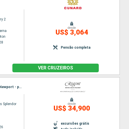
ry 2
desde
US$ 3,064
terna
ton
28
Pensão completa
VER CRUZEIROS
Itinerário : Lisboa, Ponta Delgada, Saint Johns, Saint Pierre & Miquelon, Sydney, Halifax, Boston, Newport - port (Rhode Island), Nova Iorque
s Splendor
desde
US$ 34,900
excursões grátis
26