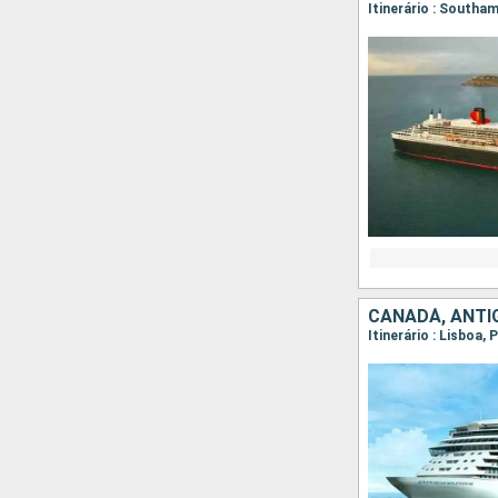
Itinerário : South
CANADÁ, ANTI