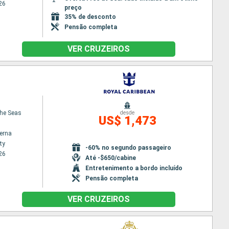
26
preço
35% de desconto
Pensão completa
VER CRUZEIROS
the Seas
desde
US$ 1,473
terna
ty
-60% no segundo passageiro
26
Até -$650/cabine
Entretenimento a bordo incluído
Pensão completa
VER CRUZEIROS