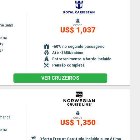
the Seas
desde
US$ 1,037
terna
ty
-60% no segundo passageiro
27
Até -$650/cabine
Entretenimento a bordo incluído
Pensão completa
VER CRUZEIROS
America
desde
US$ 1,350
terna
Oferta Free at Sea: tudo incluído a um ótimo