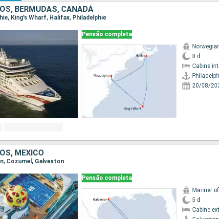
OS, BERMUDAS, CANADÁ
phie, King's Wharf, Halifax, Philadelphie
Pensão completa
Norwegia
8 d
Cabine in
Philadelph
20/08/20
OS, MÉXICO
ton, Cozumel, Galveston
Pensão completa
Mariner o
5 d
Cabine ex