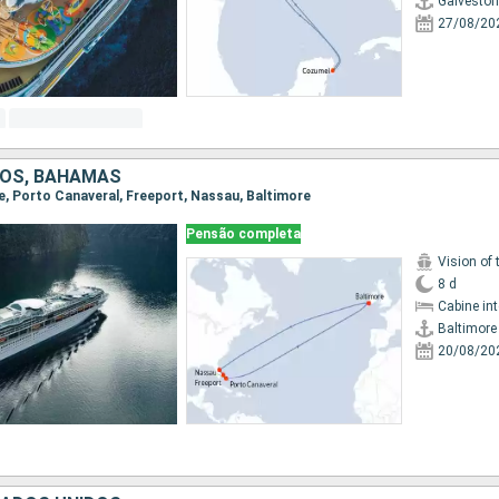
Galveston
27/08/20
DOS, BAHAMAS
re, Porto Canaveral, Freeport, Nassau, Baltimore
Pensão completa
Vision of 
8 d
Cabine in
Baltimore
20/08/20