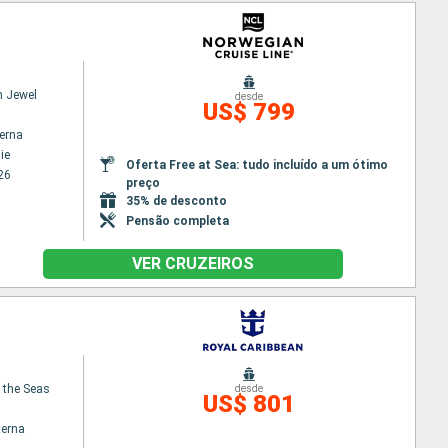
n Jewel
desde
US$ 799
terna
ie
Oferta Free at Sea: tudo incluído a um ótimo
26
preço
35% de desconto
Pensão completa
VER CRUZEIROS
f the Seas
desde
US$ 801
terna