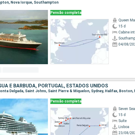
ampton, Nova Iorque, Southampton
Pensão completa
Queen Ma
15 d
Cabine in
Southamp
04/08/20
GUA E BARBUDA, PORTUGAL, ESTADOS UNIDOS
Pensão completa
Seven Sea
15 d
Suíte
Lisboa
23/08/20