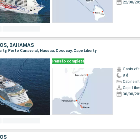
22/08/20
DOS, BAHAMAS
berty, Porto Canaveral, Nassau, Cococay, Cape Liberty
Pensão completa
Oasis of 
8 d
Cabine in
Cape Liber
30/08/20
DOS