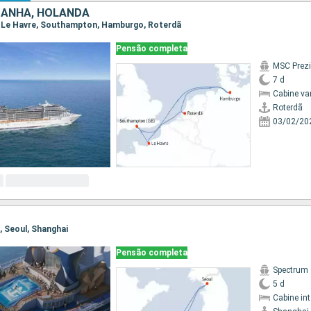
MANHA, HOLANDA
ã, Le Havre, Southampton, Hamburgo, Roterdã
Pensão completa
MSC Prez
7 d
Cabine va
Roterdã
03/02/20
i, Seoul, Shanghai
Pensão completa
Spectrum 
5 d
Cabine in