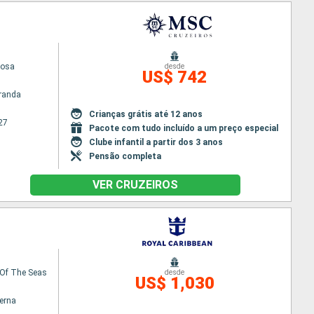
iosa
desde
US$ 742
randa
Crianças grátis até 12 anos
27
Pacote com tudo incluído a um preço especial
Clube infantil a partir dos 3 anos
Pensão completa
VER CRUZEIROS
Of The Seas
desde
US$ 1,030
terna