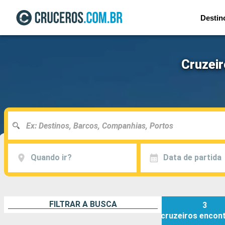
Destin
Cruzeir
Quando ir?
Data de partida
FILTRAR A BUSCA
3
cruzeiros
encon