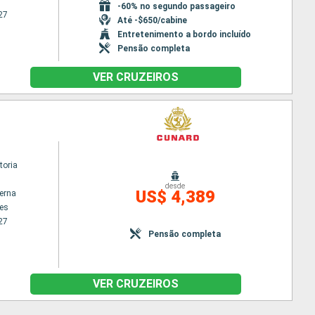
-60% no segundo passageiro
27
Até -$650/cabine
Entretenimento a bordo incluído
Pensão completa
VER CRUZEIROS
toria
desde
US$ 4,389
terna
es
27
Pensão completa
VER CRUZEIROS