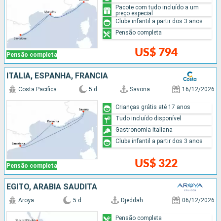
Pacote com tudo incluído a um
preço especial
Clube infantil a partir dos 3 anos
Pensão completa
US$ 794
Pensão completa
ITÁLIA, ESPANHA, FRANCIA
Costa Pacifica
5 d
Savona
16/12/2026
Crianças grátis até 17 anos
Tudo incluído disponível
Gastronomia italiana
Clube infantil a partir dos 3 anos
US$ 322
Pensão completa
EGITO, ARABIA SAUDITA
Aroya
5 d
Djeddah
06/12/2026
Pensão completa