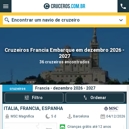
Encontrar um navio de cruzeiro
Cruzeiros Francia Embarque em dezembro 2026 -
Quando ir?
2027
36 cruzeiros encontrados
Data de partida
Cidades
Companhias
36
Os seus critérios de pesquisa:
Francia - dezembro 2026 - 2027
cruzeiros
Pesquisar
Filtro
Ordenar
ITÁLIA, FRANCIA, ESPANHA
MSC Magnifica
5 d
Barcelona
04/12/2026
Crianças grátis até 12 anos