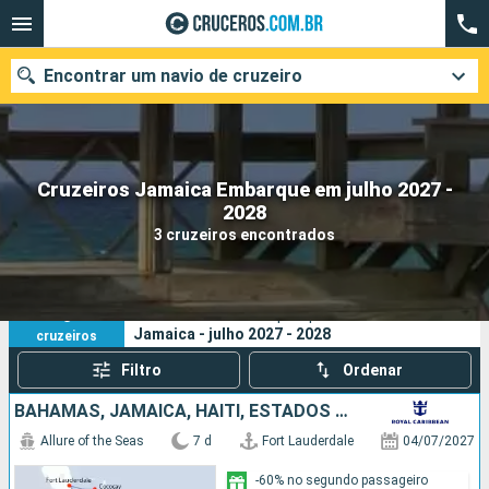
Encontrar um navio de cruzeiro
Cruzeiros Jamaica Embarque em julho 2027 -
Quando ir?
2028
3 cruzeiros encontrados
Data de partida
Cidades
Companhias
3
Os seus critérios de pesquisa:
Jamaica - julho 2027 - 2028
cruzeiros
Pesquisar
Filtro
Ordenar
BAHAMAS, JAMAICA, HAITI, ESTADOS UNIDOS
Allure of the Seas
7 d
Fort Lauderdale
04/07/2027
-60% no segundo passageiro