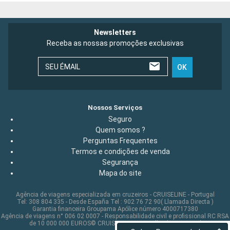
Newsletters
Receba as nossas promoções exclusivas
SEU ÉMAIL
OK
Nossos Serviços
Seguro
Quem somos ?
Perguntas Frequentes
Termos e condições de venda
Segurança
Mapa do site
Agência de viagens especializada em cruzeiros - CRUISELINE - Portugal
Tel: 308 804 335 - Desde España Tel : 902 76 72 90( Llamada Directa )
Garantia financeira Groupama Apólice número 4000717380
Agência de viagens n° 006 02 0007 - Responsabilidade civil e profissional RC RSA
de 10 000 000 EUROS© CRUISELINE 2026 - all rights reserved