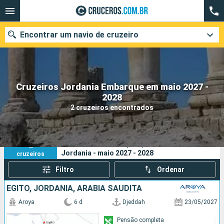
Encontrar um navio de cruzeiro
Cruzeiros Jordania Embarque em maio 2027 -
Quando ir?
2028
2 cruzeiros encontrados
Data de partida
Cidades
Companhias
2
Os seus critérios de pesquisa:
Jordania - maio 2027 - 2028
cruzeiros
Pesquisar
Filtro
Ordenar
EGITO, JORDANIA, ARABIA SAUDITA
Aroya
6 d
Djeddah
23/05/2027
Pensão completa