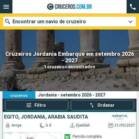
Encontrar um navio de cruzeiro
Cruzeiros Jordania Embarque em setembro 2026
Quando ir?
- 2027
1 cruzeiros encontrados
Data de partida
Cidades
Companhias
1
Os seus critérios de pesquisa:
Jordania - setembro 2026 - 2027
cruzeiros
Pesquisar
Filtro
Ordenar
EGITO, JORDANIA, ARABIA SAUDITA
Aroya
6 d
Djeddah
21/09/2027
Pensão completa