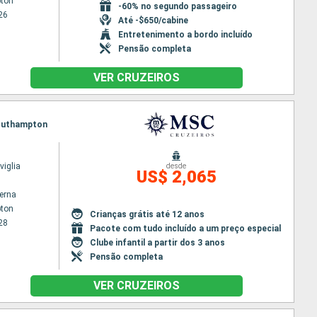
ton
-60% no segundo passageiro
26
Até -$650/cabine
Entretenimento a bordo incluído
Pensão completa
VER CRUZEIROS
 Southampton
iglia
desde
US$ 2,065
terna
ton
Crianças grátis até 12 anos
28
Pacote com tudo incluído a um preço especial
Clube infantil a partir dos 3 anos
Pensão completa
VER CRUZEIROS