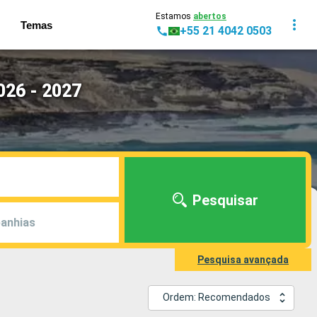
Estamos
abertos
Temas
+55 21 4042 0503
026 - 2027
Pesquisar
anhias
Pesquisa avançada
Ordem: Recomendados