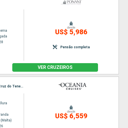
desde
US$ 5,986
terna
lgada
28
Pensão completa
VER CRUZEIROS
Itinerário : La Valleta (Malta), Túnis, Cartagena, Malaga, Funchal, Santa Cruz de la Palma, Santa Cruz do Tenerife, Arrecife, Agadir, Casablanca, Sevilha, Barcelona
llura
desde
US$ 6,559
randa
 (Malta)
26