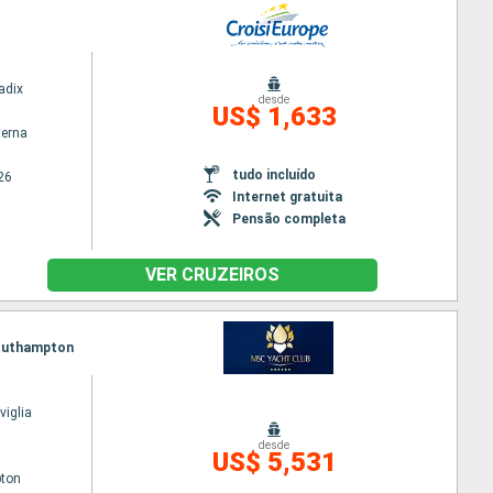
adix
desde
US$ 1,633
terna
tudo incluído
26
Internet gratuita
Pensão completa
VER CRUZEIROS
 Southampton
iglia
desde
US$ 5,531
ton