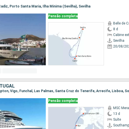
 Cadiz, Porto Santa Maria, Ilha Minima (Sevilha), Sevilha
Pensão completa
Belle de C
8 d
Cabine ex
Sevilha
20/08/20
RTUGAL
mpton, Vigo, Funchal, Las Palmas, Santa Cruz do Tenerife, Arrecife, Lisboa,
Pensão completa
MSC Merav
13 d
Suíte
Southamp