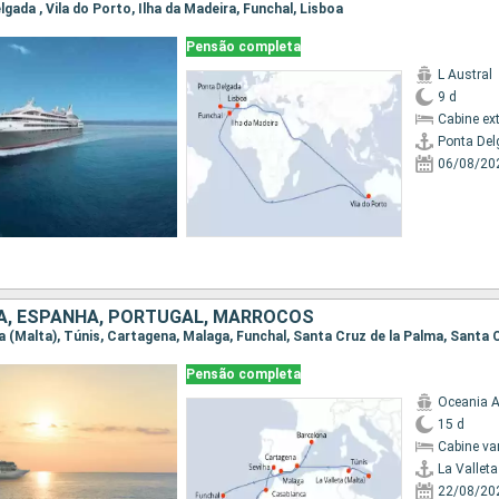
elgada , Vila do Porto, Ilha da Madeira, Funchal, Lisboa
Pensão completa
L Austral
9 d
Cabine ex
Ponta De
06/08/20
IA, ESPANHA, PORTUGAL, MARROCOS
Pensão completa
Oceania A
15 d
Cabine va
La Valleta
22/08/20