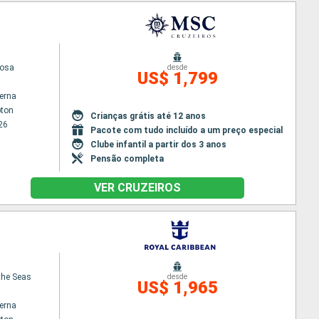
uosa
desde
US$ 1,799
terna
ton
Crianças grátis até 12 anos
26
Pacote com tudo incluído a um preço especial
Clube infantil a partir dos 3 anos
Pensão completa
VER CRUZEIROS
 the Seas
desde
US$ 1,965
terna