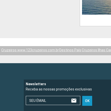
Cruzeiros www.123cruzeiros.com.br
Destinos País
Cruzeiros Ilhas Ca
Newsletters
Receba as nossas promoções exclusivas
SEU ÉMAIL
OK