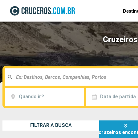
Destin
Cruzeiros
Quando ir?
Data de partida
FILTRAR A BUSCA
8
cruzeiros
encon