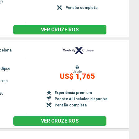
27
Pensão completa
VER CRUZEIROS
rcelona
Eclipse
desde
US$ 1,765
terna
Experiência premium
26
Pacote All Included disponível
Pensão completa
VER CRUZEIROS