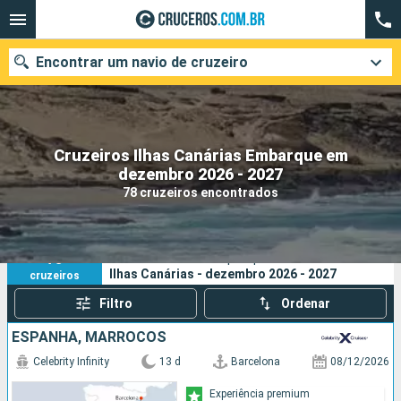
Encontrar um navio de cruzeiro
Cruzeiros Ilhas Canárias Embarque em
Quando ir?
dezembro 2026 - 2027
78 cruzeiros encontrados
Data de partida
Cidades
Companhias
78
Os seus critérios de pesquisa:
Ilhas Canárias - dezembro 2026 - 2027
cruzeiros
Pesquisar
Filtro
Ordenar
ESPANHA, MARROCOS
Celebrity Infinity
13 d
Barcelona
08/12/2026
Experiência premium