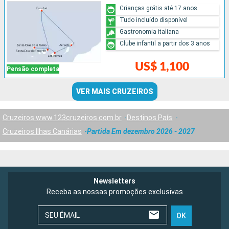
Crianças grátis até 17 anos
Tudo incluído disponível
Gastronomia italiana
Clube infantil a partir dos 3 anos
US$ 1,100
Pensão completa
VER MAIS CRUZEIROS
Cruzeiros www.123cruzeiros.com.br
Destinos País
Cruzeiros Ilhas Canárias
Partida Em dezembro 2026 - 2027
Newsletters
Receba as nossas promoções exclusivas
SEU ÉMAIL
OK