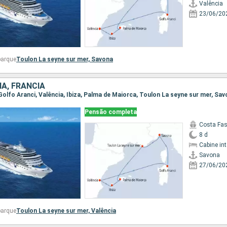
Valência
23/06/20
barque
Toulon La seyne sur mer,
Savona
HA, FRANCIA
 Golfo Aranci, Valência, Ibiza, Palma de Maiorca, Toulon La seyne sur mer, Sa
Pensão completa
Costa Fa
8 d
Cabine in
Savona
27/06/20
barque
Toulon La seyne sur mer,
Valência