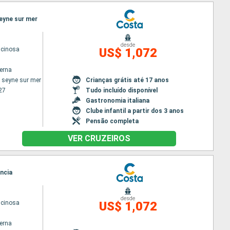
seyne sur mer
desde
scinosa
US$ 1,072
terna
 seyne sur mer
Crianças grátis até 17 anos
27
Tudo incluído disponível
Gastronomia italiana
Clube infantil a partir dos 3 anos
Pensão completa
VER CRUZEIROS
ência
desde
scinosa
US$ 1,072
terna