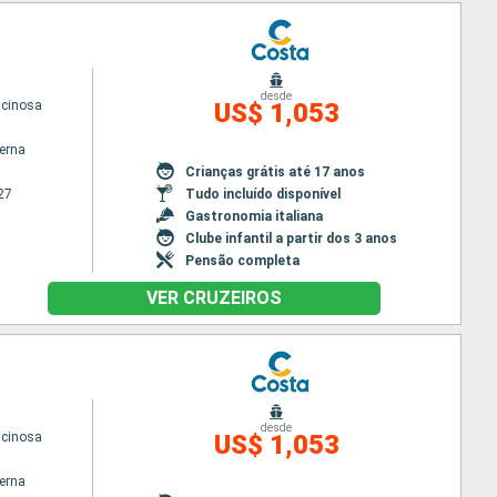
desde
scinosa
US$ 1,053
terna
Crianças grátis até 17 anos
27
Tudo incluído disponível
Gastronomia italiana
Clube infantil a partir dos 3 anos
Pensão completa
VER CRUZEIROS
desde
scinosa
US$ 1,053
terna