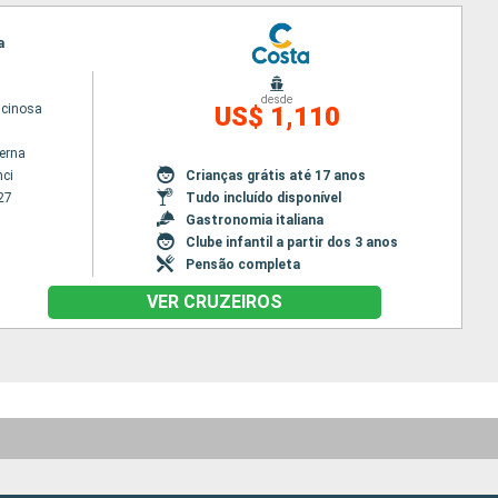
a
desde
scinosa
US$ 1,110
terna
nci
Crianças grátis até 17 anos
27
Tudo incluído disponível
Gastronomia italiana
Clube infantil a partir dos 3 anos
Pensão completa
VER CRUZEIROS