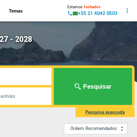
Estamos
fechados
Temas
+55 21 4042 0503
27 - 2028
Pesquisar
anhias
Pesquisa avançada
Ordem: Recomendados