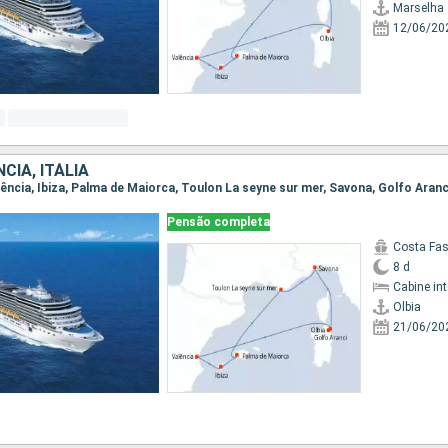
Marselha
12/06/20
CIA, ITÁLIA
Valência, Ibiza, Palma de Maiorca, Toulon La seyne sur mer, Savona, Golfo Aranc
Pensão completa
Costa Fa
8 d
Cabine in
Olbia
21/06/20