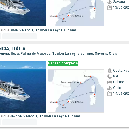
Savona
13/06/20
barque
Olbia,
Valência,
Toulon La seyne sur mer
CIA, ITÁLIA
Valência, Ibiza, Palma de Maiorca, Toulon La seyne sur mer, Savona, Olbia
Pensão completa
Costa Fa
8 d
Cabine in
Olbia
14/06/20
barque
Savona,
Valência,
Toulon La seyne sur mer