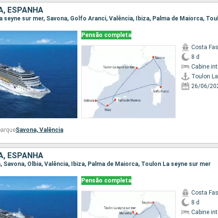
IA, ESPANHA
Pensão completa
Costa Fa
8 d
Cabine in
Toulon La
26/06/20
barque
Savona,
Valência
IA, ESPANHA
a, Savona, Olbia, Valência, Ibiza, Palma de Maiorca, Toulon La seyne sur mer
Pensão completa
Costa Fa
8 d
Cabine in