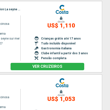
Itinerário : Toulon La seyne sur mer, Savona, Golfo Aranci, Valência, Ibiza, Palma de Maiorca, Toulon La seyne sur mer
desde
scinosa
US$ 1,110
terna
 seyne sur mer
Crianças grátis até 17 anos
27
Tudo incluído disponível
Gastronomia italiana
Clube infantil a partir dos 3 anos
Pensão completa
VER CRUZEIROS
desde
scinosa
US$ 1,053
terna