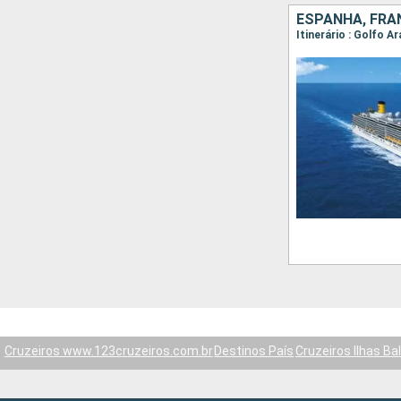
ESPANHA, FRAN
Itinerário : Golfo A
Cruzeiros www.123cruzeiros.com.br
Destinos País
Cruzeiros Ilhas Ba