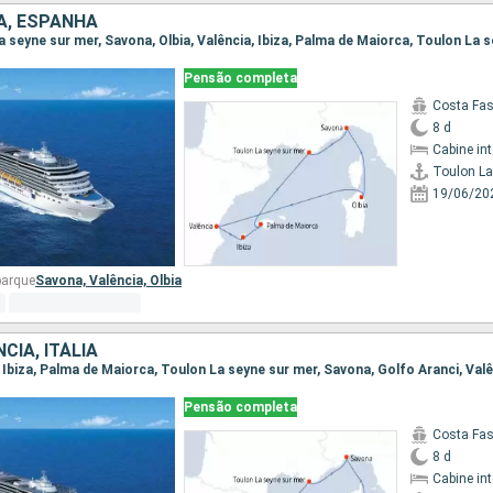
IA, ESPANHA
La seyne sur mer, Savona, Olbia, Valência, Ibiza, Palma de Maiorca, Toulon La 
Pensão completa
Costa Fa
8 d
Cabine in
Toulon La
19/06/20
barque
Savona,
Valência,
Olbia
CIA, ITÁLIA
a, Ibiza, Palma de Maiorca, Toulon La seyne sur mer, Savona, Golfo Aranci, Val
Pensão completa
Costa Fa
8 d
Cabine in