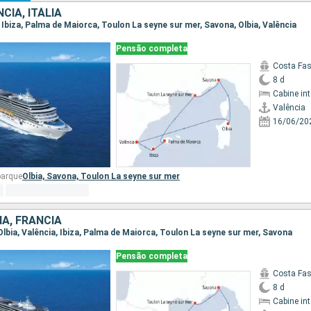
CIA, ITÁLIA
a, Ibiza, Palma de Maiorca, Toulon La seyne sur mer, Savona, Olbia, Valência
Pensão completa
Costa Fa
8 d
Cabine in
Valência
16/06/20
barque
Olbia,
Savona,
Toulon La seyne sur mer
HA, FRANCIA
 Olbia, Valência, Ibiza, Palma de Maiorca, Toulon La seyne sur mer, Savona
Pensão completa
Costa Fa
8 d
Cabine in