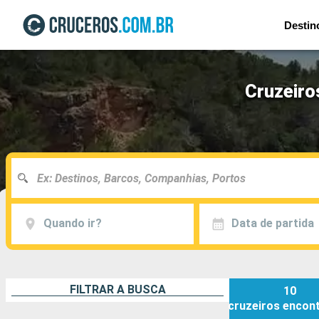
Destin
Cruzeiro
Quando ir?
Data de partida
FILTRAR A BUSCA
10
cruzeiros
encon