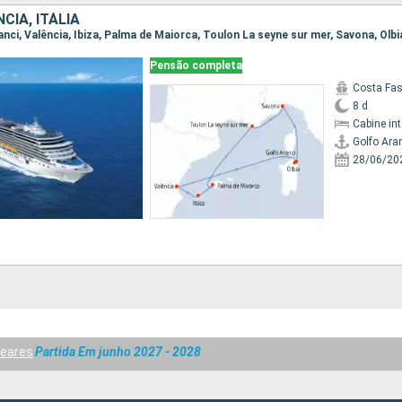
CIA, ITÁLIA
ranci, Valência, Ibiza, Palma de Maiorca, Toulon La seyne sur mer, Savona, Olbi
Pensão completa
Costa Fa
8 d
Cabine in
Golfo Ara
28/06/20
leares
Partida Em junho 2027 - 2028