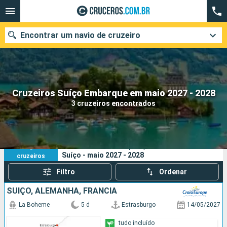
Encontrar um navio de cruzeiro
Quando ir?
Cruzeiros Suíço Embarque em maio 2027 - 2028
3 cruzeiros encontrados
Data de partida
Cidades
Companhias
3
Os seus critérios de pesquisa:
Suíço - maio 2027 - 2028
cruzeiros
Pesquisar
Filtro
Ordenar
SUÍÇO, ALEMANHA, FRANCIA
La Boheme
5 d
Estrasburgo
14/05/2027
tudo incluído