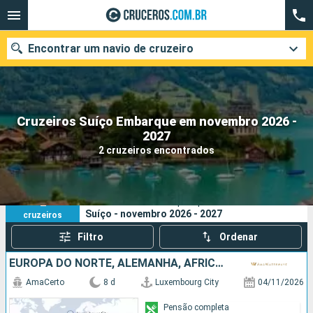
Encontrar um navio de cruzeiro
Cruzeiros Suíço Embarque em novembro 2026 -
Quando ir?
2027
2 cruzeiros encontrados
Data de partida
Cidades
Companhias
2
Os seus critérios de pesquisa:
Suíço - novembro 2026 - 2027
cruzeiros
Pesquisar
Filtro
Ordenar
EUROPA DO NORTE, ALEMANHA, AFRICA DO SUL, FRANCIA, SUÍÇO
AmaCerto
8 d
Luxembourg City
04/11/2026
Pensão completa