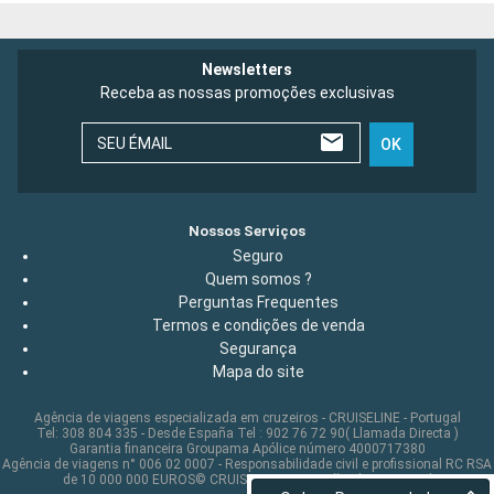
Newsletters
Receba as nossas promoções exclusivas
SEU ÉMAIL
OK
Nossos Serviços
Seguro
Quem somos ?
Perguntas Frequentes
Termos e condições de venda
Segurança
Mapa do site
Agência de viagens especializada em cruzeiros - CRUISELINE - Portugal
Tel: 308 804 335 - Desde España Tel : 902 76 72 90( Llamada Directa )
Garantia financeira Groupama Apólice número 4000717380
Agência de viagens n° 006 02 0007 - Responsabilidade civil e profissional RC RSA
de 10 000 000 EUROS© CRUISELINE 2026 - all rights reserved