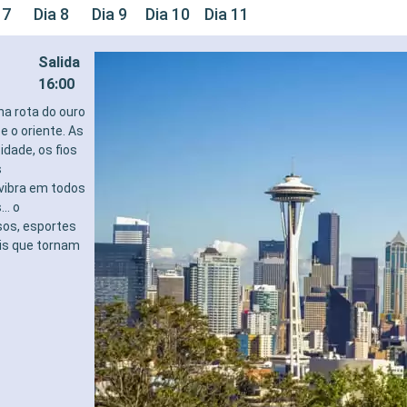
 7
Dia 8
Dia 9
Dia 10
Dia 11
Salida
16:00
na rota do ouro
e o oriente. As
dade, os fios
s
vibra em todos
.. o
sos, esportes
ais que tornam