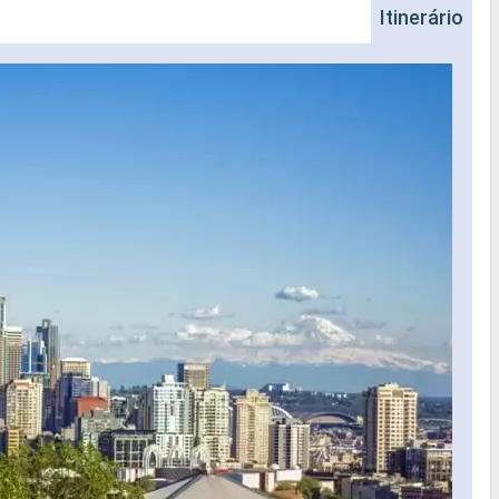
Itinerário
Na
Nave