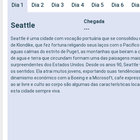
Dia 1
Dia 2
Dia 3
Dia 4
Dia 5
Dia 6
Dia
Chegada
Seattle
---
Seattle é uma cidade com vocação portuária que se consolidou 
de Klondike, que fez fortuna religando seus laços com o Pacifico 
aguas calmas do estrito de Puget, as montanhas que beiram a ci
de agua e terra que circundam formam uma das paisagens mai
surpreendentes dos Estados Unidos. Desde os anos 90, Seattle 
os sentidos. Ela atrai mutos jovens, exportando suas tendências.
dinamismo econômico com a Boeing e a Microsoft, cafe expres
ao ar livre e culto ao corpo são algumas das características loc
esta cidade sempre viva.