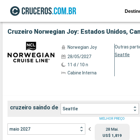
Destin
Ver a 42 fotos
Cruzeiro Norwegian Joy: Estados Unidos, Can
Outras part
Norwegian Joy
Seattle
28/05/2027
11 d / 10 n
Cabine Interna
cruzeiro saindo de
Seattle
MELHOR PREÇO
maio 2027
28 Mai.
US$ 1,819