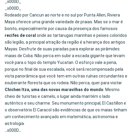
_x000D_
_x000D_
Rodeado por Cancun ao norte e no sul por Punta Allen, Riviera
Maya oferece uma grande variedade de praias. Mas se o mar é
bonito, especialmente por causa da presença dos famosos
recifes de coral
onde as tartarugas marinhas e peixes coloridos
são legião, a principal atração da região é a herança dos antigos
Mayas. Desfrute de suas paradas para explorar as pirâmides
maias de Coba. Não perca em subir a escada gigante que levam
você para o topo do templo Yucatan. O esforço vale a pena,
porque no final de sua escalada, você será recompensado pela
vista panorâmica que você tem em outras ruínas circundantes e
exuberante floresta que os rodeia. Não perca, quer para visitar
Chichen Itza, uma das novas maravilhas do mundo
. Mesmo
cheio de turistas e camelo, o lugar ainda mantém o lado
autêntico e seu charme. Seu monumento principal, El Castillon e
o observatório El Caracol são evidências de que os maias tinham
um conhecimento avançado em matemática, astronomia e
astrologia.
_x000D_