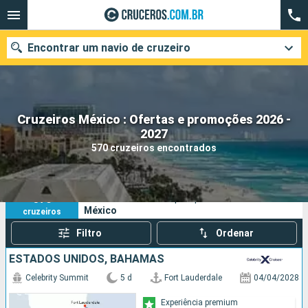
Encontrar um navio de cruzeiro
Cruzeiros México : Ofertas e promoções 2026 -
Quando ir?
2027
570 cruzeiros encontrados
Data de partida
Cidades
Companhias
570
Os seus critérios de pesquisa:
México
cruzeiros
Pesquisar
Filtro
Ordenar
ESTADOS UNIDOS, BAHAMAS
Celebrity Summit
5 d
Fort Lauderdale
04/04/2028
Experiência premium