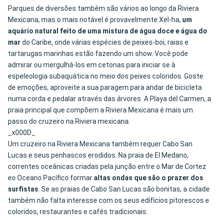
Parques de diversões também são vários ao longo da Riviera
Mexicana, mas o mais notável é provavelmente Xel-ha,
um
aquário natural feito de uma mistura de água doce e água do
mar
do Caribe, onde várias espécies de peixes-boi, raias e
tartarugas marinhas estão fazendo um show. Você pode
admirar ou mergulhá-los em cetonas para iniciar se à
espeleologia subaquática no meio dos peixes coloridos. Goste
de emoções, aproveite a sua paragem para andar de bicicleta
numa corda e pedalar através das árvores. A Playa del Carmen, a
praia principal que compõem a Riviera Mexicana é mais um
passo do cruzeiro na Riviera mexicana.
_x000D_
Um cruzeiro na Riviera Mexicana também requer Cabo San
Lucas e seus penhascos erodidos. Na praia de El Medano,
correntes oceânicas criadas pela junção entre o Mar de Cortez
eo Oceano Pacífico formar
altas ondas que são o prazer dos
surfistas
. Se as praias de Cabo San Lucas são bonitas, a cidade
também não falta interesse com os seus edifícios pitorescos e
coloridos, restaurantes e cafés tradicionais.