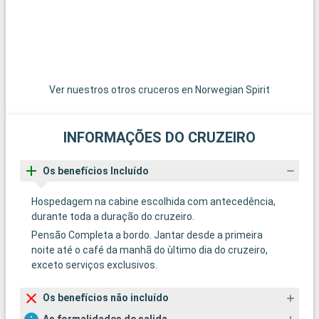
A
M
c
q
t
c
Ver nuestros otros cruceros en Norwegian Spirit
c
p
m
INFORMAÇÕES DO CRUZEIRO
g
c
f
Os benefícios Incluído
o
Hospedagem na cabine escolhida com antecedência,
t
durante toda a duração do cruzeiro.
p
Pensão Completa a bordo. Jantar desde a primeira
e
noite até o café da manhã do ùltimo dia do cruzeiro,
d
exceto serviços exclusivos.
c
Os benefícios não incluído
L