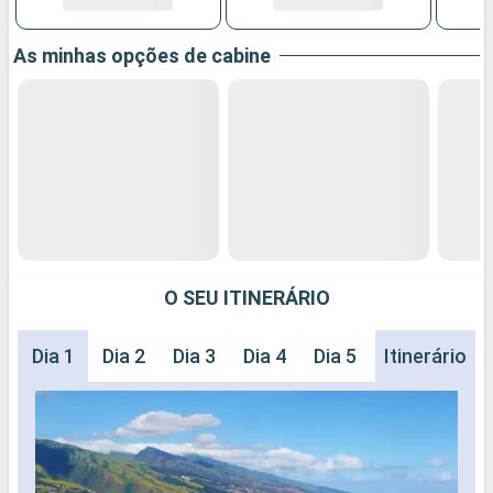
As minhas opções de cabine
O SEU ITINERÁRIO
Dia 1
Dia 2
Dia 3
Dia 4
Dia 5
Dia 6
Itinerário
Dia 