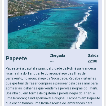
Chegada
Salida
Papeete
---
22:00
Papeete é a capital e principal cidade da Polinésia Francesa.
P
Fica na ilha do Taiti, parte do arquipélago das Ilhas de
Barlavento, no arquipélago da Sociedade. Recebe visitantes
G
que gostam de fazer compras e passear pela beira mar para
admirar as joalherias que vendem a pérolas negras do Thaiti.
Sozinha ou em forma de bijuteria a pérola negra do Thaiti é
A
uma lembrança indispensável e original. Também em Papeete
n
que encontramos uma larga escolha de lembranças para
a