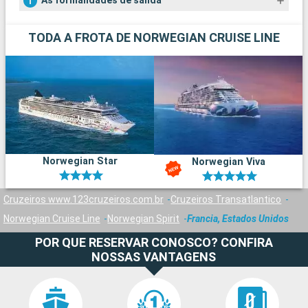
As formalidades de salida
O
TODA A FROTA DE NORWEGIAN CRUISE LINE
u
a
p
a
i
m
c
o
o
Norwegian Star
Norwegian Viva
h
i
t
Cruzeiros www.123cruzeiros.com.br
Cruzeiros Transatlantico
l
Norwegian Cruise Line
Norwegian Spirit
Francia, Estados Unidos
POR QUE RESERVAR CONOSCO? CONFIRA
NOSSAS VANTAGENS
I
A