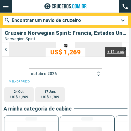
Encontrar um navio de cruzeiro
Cruzeiro Norwegian Spirit: Francia, Estados Unidos partindo de Papeete
Norwegian Spirit
US$ 1,269
+ 17 fotos
Quando ir?
Data de partida
outubro 2026
Cidades
Companhias
MELHOR PREÇO
24 Out.
17 Jun.
Pesquisar
US$ 1,269
US$ 1,709
A minha categoria de cabine