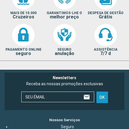
u
c
MAIS DE 10.000
GARANTIMOS-LHE O
DESPESA DE GESTÃO
r
Cruzeiros
melhor preço
Grátis
p
r
u
c
C
PAGAMENTO ONLINE
SEGURO
ASSISTÊNCIA
p
seguro
anulação
7/7 d
q
m
p
Newsletters
Receba as nossas promoções exclusivas
SEU ÉMAIL
OK
Nossos Serviços
Seguro