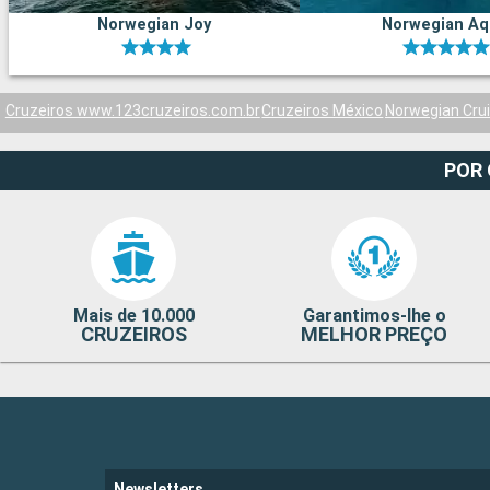
Norwegian Joy
Norwegian Aq
Cruzeiros www.123cruzeiros.com.br
Cruzeiros México
Norwegian Crui
POR
Mais de 10.000
Garantimos-lhe o
CRUZEIROS
MELHOR PREÇO
Newsletters