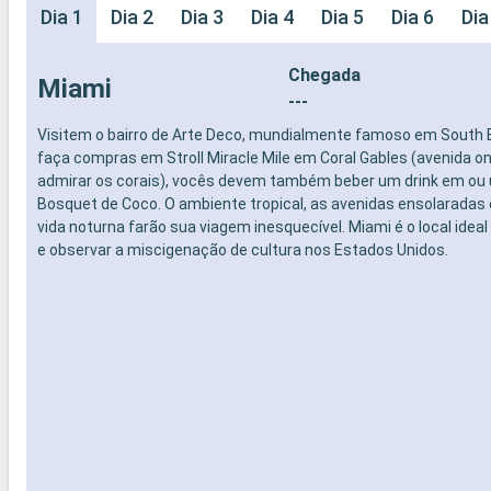
Dia 1
Dia 2
Dia 3
Dia 4
Dia 5
Dia 6
Dia
Chegada
Miami
---
Visitem o bairro de Arte Deco, mundialmente famoso em South 
faça compras em Stroll Miracle Mile em Coral Gables (avenida o
admirar os corais), vocês devem também beber um drink em ou
Bosquet de Coco. O ambiente tropical, as avenidas ensolaradas 
vida noturna farão sua viagem inesquecível. Miami é o local ideal 
e observar a miscigenação de cultura nos Estados Unidos.