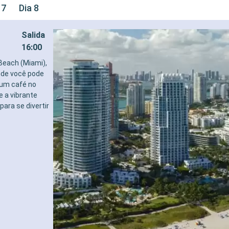
 7
Dia 8
Salida
16:00
Beach (Miami),
nde você pode
 um café no
e a vibrante
para se divertir