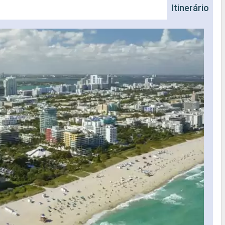
Itinerário
Na
Nave