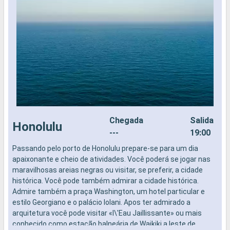
Chegada
Salida
Honolulu
---
19:00
Passando pelo porto de Honolulu prepare-se para um dia
K
apaixonante e cheio de atividades. Você poderá se jogar nas
maravilhosas areias negras ou visitar, se preferir, a cidade
histórica. Você pode também admirar a cidade histórica.
Admire também a praça Washington, um hotel particular e
estilo Georgiano e o palácio Iolani. Apos ter admirado a
arquitetura você pode visitar «l\'Eau Jaillissante» ou mais
conhecido como estação balneária de Waikiki a leste de