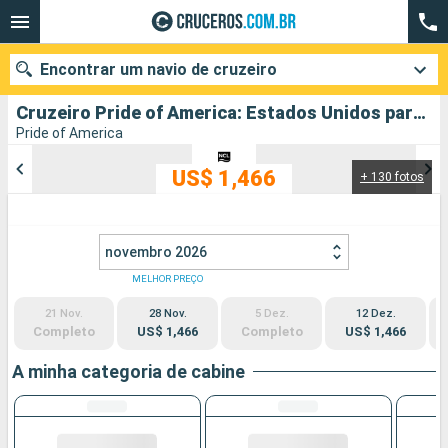
Encontrar um navio de cruzeiro
Cruzeiro Pride of America: Estados Unidos partindo de Honolulu
Pride of America
US$ 1,466
+ 130 fotos
Quando ir?
Data de partida
novembro 2026
Cidades
Companhias
MELHOR PREÇO
21 Nov.
28 Nov.
5 Dez.
12 Dez.
Pesquisar
Completo
US$ 1,466
Completo
US$ 1,466
A minha categoria de cabine