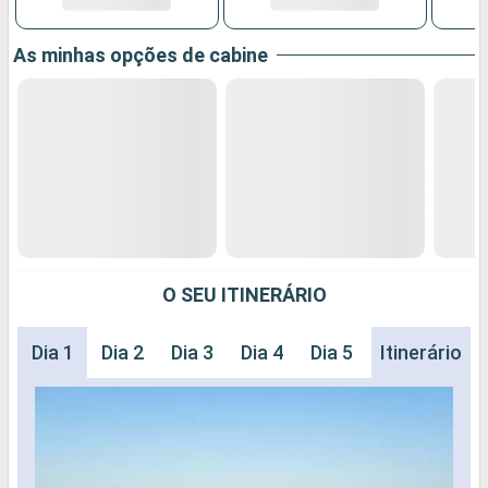
As minhas opções de cabine
O SEU ITINERÁRIO
Dia 1
Dia 2
Dia 3
Dia 4
Dia 5
Dia 6
Itinerário
Dia 