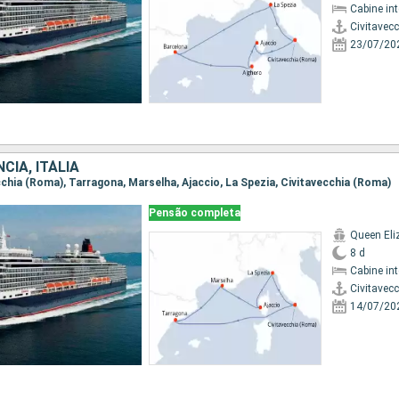
Cabine in
Civitavec
23/07/20
CIA, ITÁLIA
ecchia (Roma), Tarragona, Marselha, Ajaccio, La Spezia, Civitavecchia (Roma)
Pensão completa
Queen Eli
8 d
Cabine in
Civitavec
14/07/20