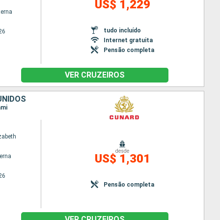
US$ 1,229
terna
tudo incluído
26
Internet gratuita
Pensão completa
VER CRUZEIROS
UNIDOS
ami
zabeth
desde
US$ 1,301
terna
26
Pensão completa
VER CRUZEIROS