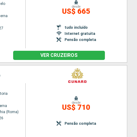
elo
desde
US$ 665
terna
tudo incluído
27
Internet gratuita
Pensão completa
VER CRUZEIROS
)
toria
desde
US$ 710
terna
chia (Roma)
26
Pensão completa