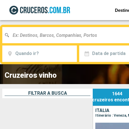
Destin
Quando ir?
Data de partida
Cruzeiros vinho
FILTRAR A BUSCA
1644
cruzeiros
encon
ITÁLIA
Itinerário : Veneza