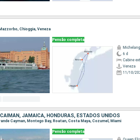
, Mazzorbo, Chioggia, Veneza
Pensão completa
Michelang
6 d
Cabine ex
Veneza
11/10/20
S CAIMÁN, JAMAICA, HONDURAS, ESTADOS UNIDOS
, Grande Cayman, Montego Bay, Roatan, Costa Maya, Cozumel, Miami
Pensão completa
Queen Eli