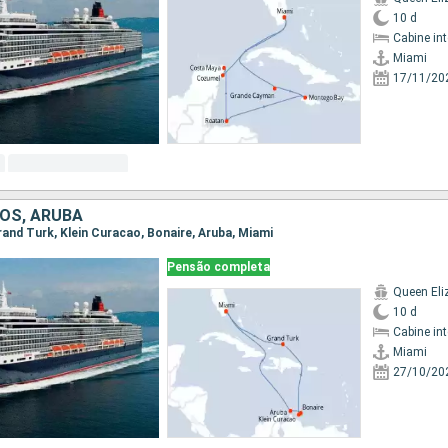
10 d
Cabine in
Miami
17/11/20
OS, ARUBA
Grand Turk, Klein Curacao, Bonaire, Aruba, Miami
Pensão completa
Queen Eli
10 d
Cabine in
Miami
27/10/20