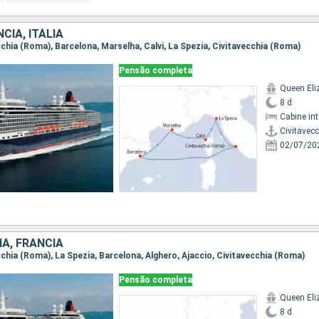
CIA, ITÁLIA
ecchia (Roma), Barcelona, Marselha, Calvi, La Spezia, Civitavecchia (Roma)
Pensão completa
Queen Eli
8 d
Cabine in
Civitavec
02/07/20
IA, FRANCIA
ecchia (Roma), La Spezia, Barcelona, Alghero, Ajaccio, Civitavecchia (Roma)
Pensão completa
Queen Eli
8 d