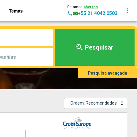
Estamos
abertos
Temas
+55 21 4042 0503
Pesquisar
anhias
Pesquisa avançada
Ordem: Recomendados