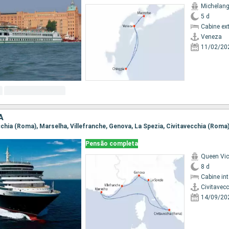
Michelang
5 d
Cabine ex
Veneza
11/02/20
A
ecchia (Roma), Marselha, Villefranche, Genova, La Spezia, Civitavecchia (Roma
Pensão completa
Queen Vic
8 d
Cabine in
Civitavec
14/09/20