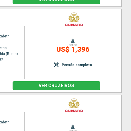
zabeth
desde
US$ 1,396
terna
chia (Roma)
27
Pensão completa
VER CRUZEIROS
zabeth
desde