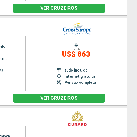
VER CRUZEIROS
elo
desde
US$ 863
terna
tudo incluído
26
Internet gratuita
Pensão completa
VER CRUZEIROS
zabeth