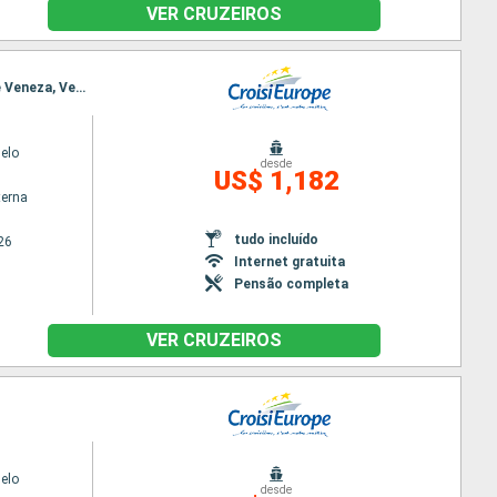
VER CRUZEIROS
Itinerário : Veneza, Laguna de Veneza, Veneza, Mazzorbo, Laguna de Veneza, Chioggia, Laguna de Veneza, Veneza
elo
desde
US$ 1,182
terna
tudo incluído
26
Internet gratuita
Pensão completa
VER CRUZEIROS
elo
desde