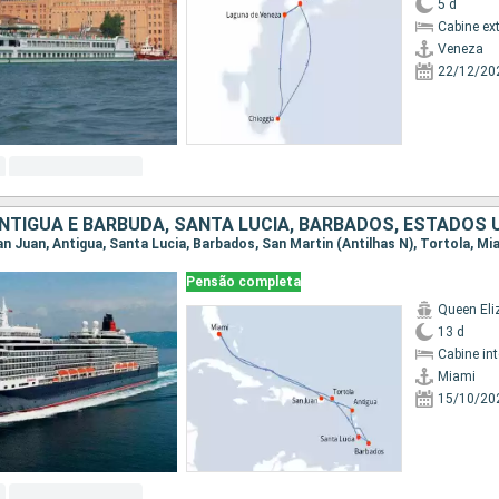
5 d
Cabine ex
Veneza
22/12/20
ANTIGUA E BARBUDA, SANTA LUCIA, BARBADOS, ESTADOS 
San Juan, Antigua, Santa Lucia, Barbados, San Martin (Antilhas N), Tortola, Mi
Pensão completa
Queen Eli
13 d
Cabine in
Miami
15/10/20