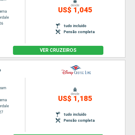
desde
US$ 1,045
terna
erdale
26
tudo incluído
Pensão completa
VER CRUZEIROS
e
ream
desde
US$ 1,185
terna
erdale
27
tudo incluído
Pensão completa