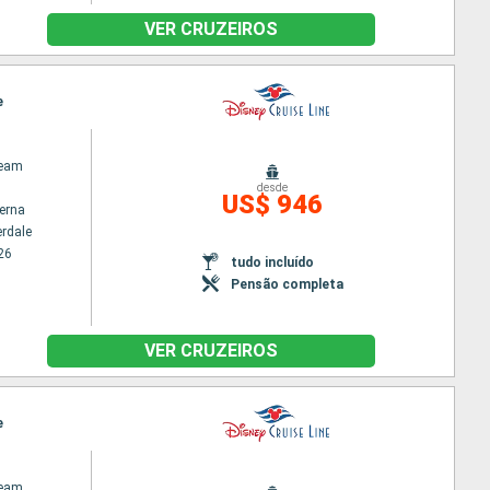
VER CRUZEIROS
e
ream
desde
US$ 946
terna
erdale
26
tudo incluído
Pensão completa
VER CRUZEIROS
e
ream