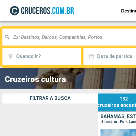
Destin
Quando ir?
Data de partida
Cruzeiros cultura
FILTRAR A BUSCA
132
cruzeiros
encon
BAHAMAS, ES
Itinerário : Fort La