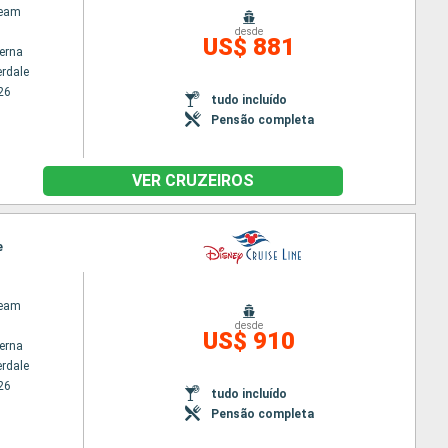
ream
desde
US$ 881
terna
erdale
26
tudo incluído
Pensão completa
VER CRUZEIROS
e
ream
desde
US$ 910
terna
erdale
26
tudo incluído
Pensão completa