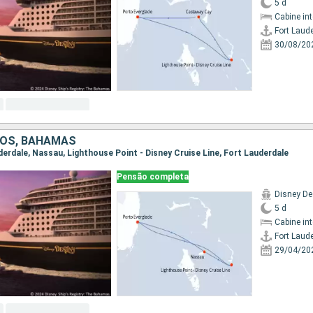
5 d
Cabine in
Fort Laud
30/08/20
DOS, BAHAMAS
uderdale, Nassau, Lighthouse Point - Disney Cruise Line, Fort Lauderdale
Pensão completa
Disney De
5 d
Cabine in
Fort Laud
29/04/20