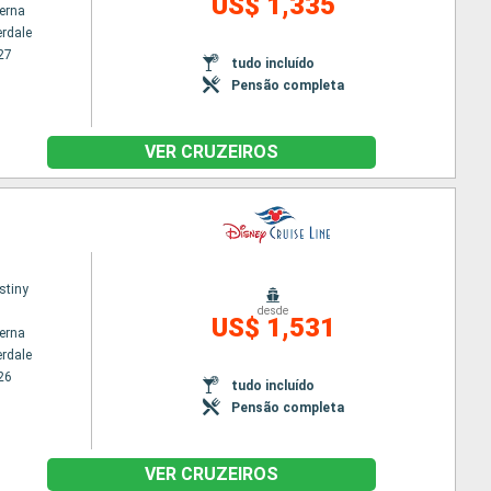
US$ 1,335
terna
erdale
27
tudo incluído
Pensão completa
VER CRUZEIROS
stiny
desde
US$ 1,531
terna
erdale
26
tudo incluído
Pensão completa
VER CRUZEIROS