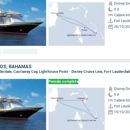
Disney D
5 d
Cabine in
Fort Laud
26/10/20
DOS, BAHAMAS
uderdale, Castaway Cay, Lighthouse Point - Disney Cruise Line, Fort Lauderdal
Pensão completa
Disney D
5 d
Cabine in
Fort Laud
19/10/20