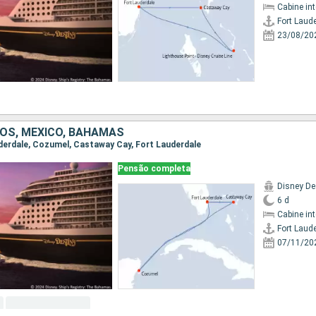
Cabine in
Fort Laud
23/08/20
OS, MÉXICO, BAHAMAS
auderdale, Cozumel, Castaway Cay, Fort Lauderdale
Pensão completa
Disney De
6 d
Cabine in
Fort Laud
07/11/20