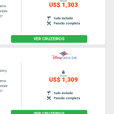
desde
US$ 1,303
terna
erdale
27
tudo incluído
Pensão completa
VER CRUZEIROS
stiny
desde
US$ 1,309
terna
erdale
27
tudo incluído
Pensão completa
VER CRUZEIROS