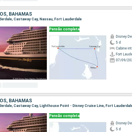
DOS, BAHAMAS
auderdale, Castaway Cay, Nassau, Fort Lauderdale
Pensão completa
Disney De
5 d
Cabine in
Fort Laud
07/09/20
DOS, BAHAMAS
uderdale, Castaway Cay, Lighthouse Point - Disney Cruise Line, Fort Lauderdal
Pensão completa
Disney De
5 d