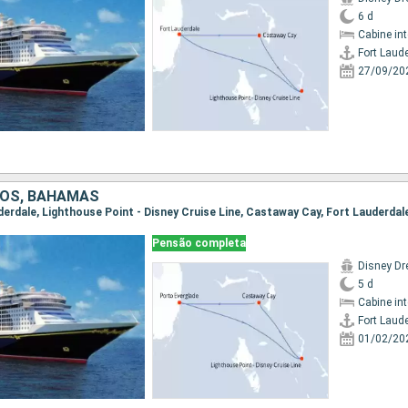
6 d
Cabine in
Fort Laud
27/09/20
DOS, BAHAMAS
uderdale, Lighthouse Point - Disney Cruise Line, Castaway Cay, Fort Lauderdal
Pensão completa
Disney D
5 d
Cabine in
Fort Laud
01/02/20