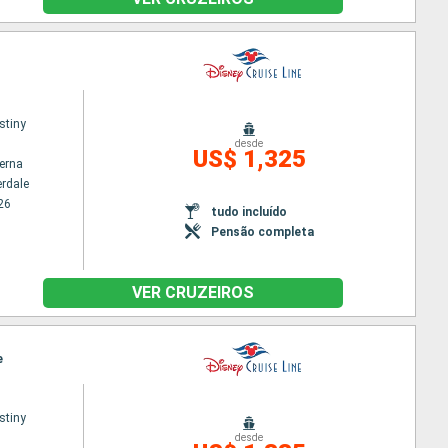
stiny
desde
US$ 1,325
terna
erdale
26
tudo incluído
Pensão completa
VER CRUZEIROS
e
stiny
desde