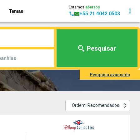
Estamos
abertos
Temas
+55 21 4042 0503
Pesquisar
anhias
Pesquisa avançada
Ordem: Recomendados