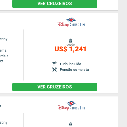
VER CRUZEIROS
stiny
desde
US$ 1,241
terna
erdale
27
tudo incluído
Pensão completa
VER CRUZEIROS
e
stiny