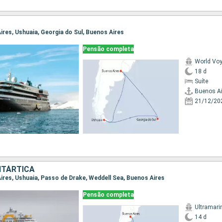
Aires, Ushuaia, Georgia do Sul, Buenos Aires
Pensão completa
World Vo
18 d
Suíte
Buenos Ai
21/12/20
NTÁRTICA
Aires, Ushuaia, Passo de Drake, Weddell Sea, Buenos Aires
Pensão completa
Ultramari
14 d