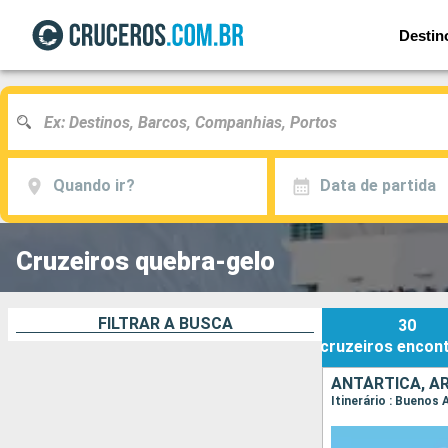
Destin
Quando ir?
Data de partida
Cruzeiros quebra-gelo
FILTRAR A BUSCA
30
cruzeiros
encon
ANTÁRTICA, A
Itinerário : Buenos 