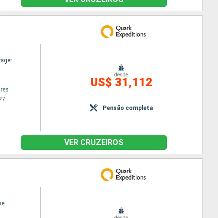
yager
desde
US$ 31,112
res
27
Pensão completa
VER CRUZEIROS
ne
desde