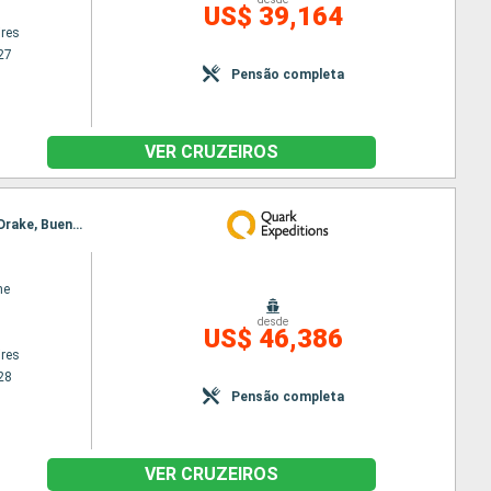
US$ 39,164
res
27
Pensão completa
VER CRUZEIROS
Itinerário : Buenos Aires, Ushuaia, ilhas Malvinas, Georgia do Sul, Ilhas Shetland do Sul, Passo de Drake, Buenos Aires
ne
desde
US$ 46,386
res
28
Pensão completa
VER CRUZEIROS