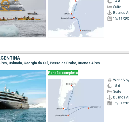
14 d
Suíte
Buenos Ai
15/11/20
RGENTINA
Aires, Ushuaia, Georgia do Sul, Passo de Drake, Buenos Aires
Pensão completa
World Vo
18 d
Suíte
Buenos Ai
12/01/20