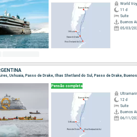
World Vo
11 d
Suíte
Buenos Ai
05/03/20
RGENTINA
Aires, Ushuaia, Passo de Drake, Ilhas Shetland do Sul, Passo de Drake, Buenos
Pensão completa
Ultramari
12 d
Suíte
Buenos Ai
06/11/20