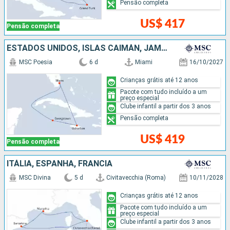
Pensão completa
US$ 417
Pensão completa
ESTADOS UNIDOS, ISLAS CAIMÁN, JAMAICA
MSC Poesia
6 d
Miami
16/10/2027
Crianças grátis até 12 anos
Pacote com tudo incluído a um
preço especial
Clube infantil a partir dos 3 anos
Pensão completa
US$ 419
Pensão completa
ITÁLIA, ESPANHA, FRANCIA
MSC Divina
5 d
Civitavecchia (Roma)
10/11/2028
Crianças grátis até 12 anos
Pacote com tudo incluído a um
preço especial
Clube infantil a partir dos 3 anos