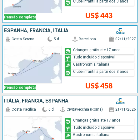
Clube infantil a partir dos 3 anos
US$ 443
Pensão completa
ESPANHA, FRANCIA, ITÁLIA
Costa Serena
5 d
Barcelona
02/11/2027
Crianças grátis até 17 anos
Tudo incluído disponível
Gastronomia italiana
Clube infantil a partir dos 3 anos
US$ 458
Pensão completa
ITÁLIA, FRANCIA, ESPANHA
Costa Pacifica
6 d
Civitavecchia (Roma)
21/11/2026
Crianças grátis até 17 anos
Tudo incluído disponível
Gastronomia italiana