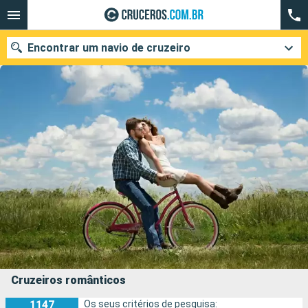
Encontrar um navio de cruzeiro
Quando ir?
Data de partida
Cidades
Companhias
Pesquisar
Cruzeiros românticos
1147
Os seus critérios de pesquisa: