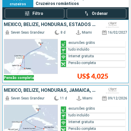
Cruzeiros românticos
cruzeiros
Filtro
Ordenar
MÉXICO, BELIZE, HONDURAS, ESTADOS UNIDOS
Seven Seas Grandeur
8 d
Miami
16/02/2027
excursões grátis
tudo incluído
Internet gratuita
Pensão completa
US$ 4,025
Pensão completa
MÉXICO, BELIZE, HONDURAS, JAMAICA, ISLAS CAIMÁN, ESTADOS UNIDOS
Seven Seas Grandeur
11 d
Miami
09/12/2026
excursões grátis
tudo incluído
Internet gratuita
Pensão completa