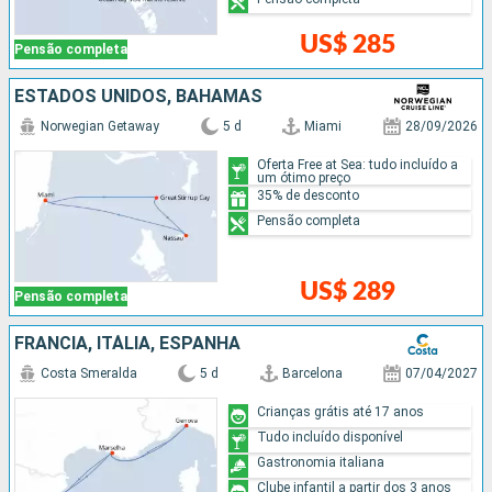
US$ 285
Pensão completa
ESTADOS UNIDOS, BAHAMAS
Norwegian Getaway
5 d
Miami
28/09/2026
Oferta Free at Sea: tudo incluído a
um ótimo preço
35% de desconto
Pensão completa
US$ 289
Pensão completa
FRANCIA, ITÁLIA, ESPANHA
Costa Smeralda
5 d
Barcelona
07/04/2027
Crianças grátis até 17 anos
Tudo incluído disponível
Gastronomia italiana
Clube infantil a partir dos 3 anos