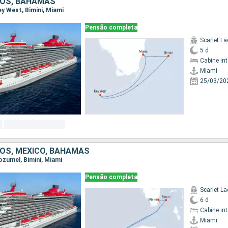
DOS, BAHAMAS
Key West, Bimini, Miami
Pensão completa
Scarlet La
5 d
Cabine in
Miami
25/03/20
OS, MÉXICO, BAHAMAS
Cozumel, Bimini, Miami
Pensão completa
Scarlet La
6 d
Cabine in
Miami