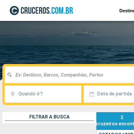
Destin
Quando ir?
Data de partida
FILTRAR A BUSCA
2
cruzeiros
encon