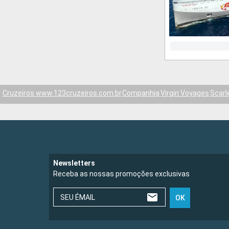
Cruzeiros www.123cruzeiros.com.br
Companhia
Virgin Voyages
Scarl
Newsletters
Receba as nossas promoções exclusivas
SEU ÉMAIL
OK