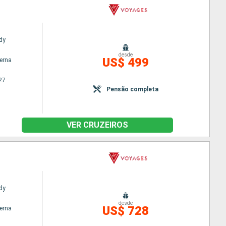
dy
desde
US$ 499
terna
27
Pensão completa
VER CRUZEIROS
dy
desde
US$ 728
terna