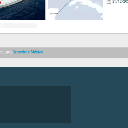
21/12/20
et Lady
Cruzeiros México