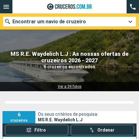
Encontrar um navio de cruzeiro
MS R.E. Waydelich L.J : As nossas ofertas de
Quando ir?
cruzeiros 2026 - 2027
6 cruzeiros encontrados
Data de partida
Cidades
Companhias
Ver a 39 fotos
Pesquisar
6
Os seus critérios de pesquisa:
MS R.E. Waydelich L.J
cruzeiros
Filtro
Ordenar