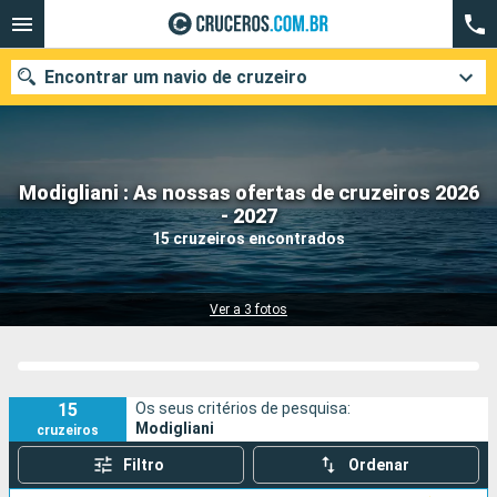
Encontrar um navio de cruzeiro
Modigliani : As nossas ofertas de cruzeiros 2026
Quando ir?
- 2027
15 cruzeiros encontrados
Data de partida
Cidades
Companhias
Ver a 3 fotos
Pesquisar
15
Os seus critérios de pesquisa:
Modigliani
cruzeiros
Filtro
Ordenar