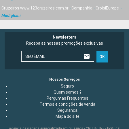
Cruzeiros www.123cruzeiros.com.br
Companhia
CroisiEurope
Modigliani
Newsletters
Receba as nossas promoções exclusivas
SEU ÉMAIL
OK
Nossos Serviços
Seguro
Quem somos ?
Perguntas Frequentes
Termos e condições de venda
Segurança
Mapa do site
Agência de viagens especializada em cruzeiros - CRUISELINE - Portugal