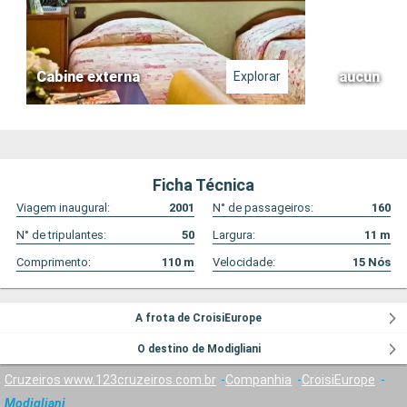
Cabine externa
aucun
Explorar
Ficha Técnica
Viagem inaugural:
2001
N° de passageiros:
160
N° de tripulantes:
50
Largura:
11
m
Comprimento:
110
m
Velocidade:
15
Nós
A frota de CroisiEurope
O destino de Modigliani
Cruzeiros www.123cruzeiros.com.br
Companhia
CroisiEurope
Modigliani