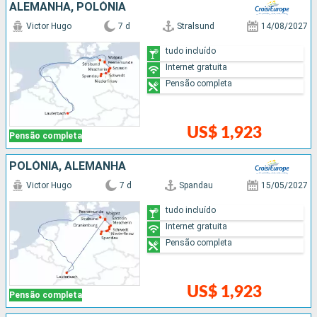
ALEMANHA, POLÓNIA
Victor Hugo
7 d
Stralsund
14/08/2027
tudo incluído
Internet gratuita
Pensão completa
US$ 1,923
Pensão completa
POLÓNIA, ALEMANHA
Victor Hugo
7 d
Spandau
15/05/2027
tudo incluído
Internet gratuita
Pensão completa
US$ 1,923
Pensão completa