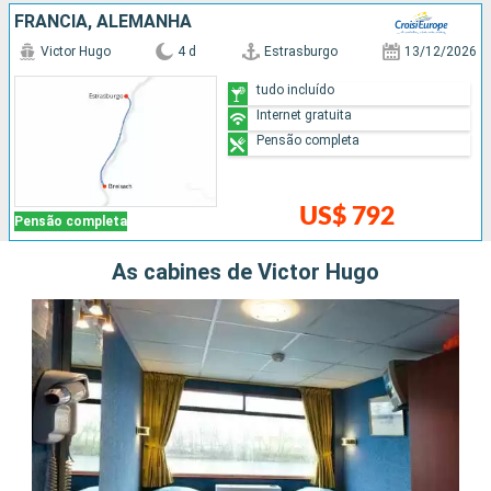
FRANCIA, ALEMANHA
Victor Hugo
4 d
Estrasburgo
13/12/2026
tudo incluído
Internet gratuita
Pensão completa
US$ 792
Pensão completa
As cabines de Victor Hugo