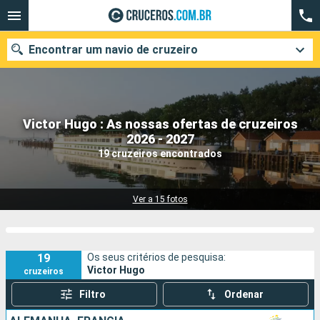
Encontrar um navio de cruzeiro
Victor Hugo : As nossas ofertas de cruzeiros
Quando ir?
2026 - 2027
19 cruzeiros encontrados
Data de partida
Cidades
Companhias
Ver a 15 fotos
Pesquisar
19
Os seus critérios de pesquisa:
Victor Hugo
cruzeiros
Filtro
Ordenar