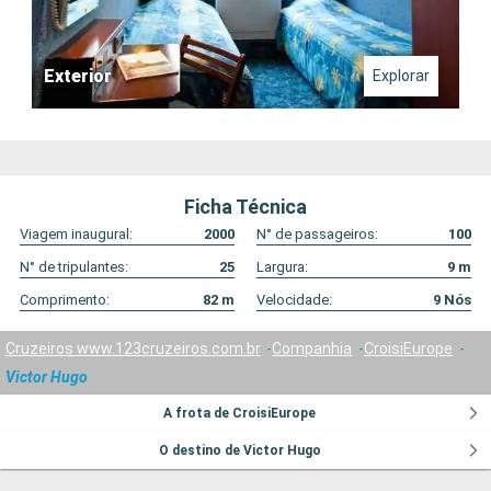
Exterior
Explorar
Ficha Técnica
Viagem inaugural:
2000
N° de passageiros:
100
N° de tripulantes:
25
Largura:
9
m
Comprimento:
82
m
Velocidade:
9
Nós
Cruzeiros www.123cruzeiros.com.br
Companhia
CroisiEurope
Victor Hugo
A frota de CroisiEurope
O destino de Victor Hugo