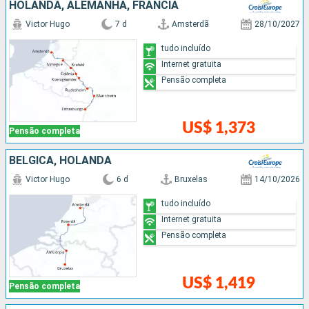
HOLANDA, ALEMANHA, FRANCIA
Victor Hugo
7 d
Amsterdã
28/10/2027
tudo incluído
Internet gratuita
Pensão completa
US$ 1,373
Pensão completa
BÉLGICA, HOLANDA
Victor Hugo
6 d
Bruxelas
14/10/2026
tudo incluído
Internet gratuita
Pensão completa
US$ 1,419
Pensão completa